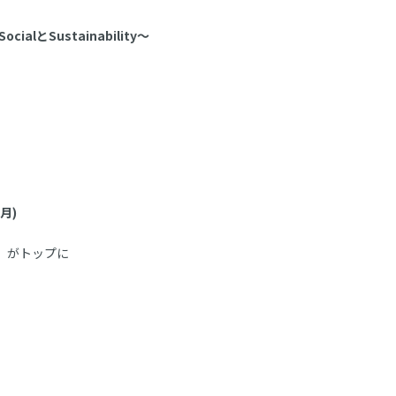
lとSustainability～
月)
」
ス」がトップに