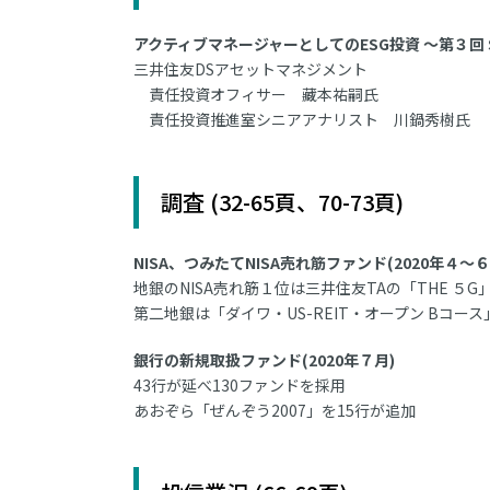
アクティブマネージャーとしてのESG投資 ～第３回 Socia
三井住友DSアセットマネジメント
責任投資オフィサー 藏本祐嗣氏
責任投資推進室シニアアナリスト 川鍋秀樹氏
調査 (32-65頁、70-73頁)
NISA、つみたてNISA売れ筋ファンド(2020年４～６
地銀のNISA売れ筋１位は三井住友TAの「THE ５G
第二地銀は「ダイワ・US-REIT・オープン Bコー
銀行の新規取扱ファンド(2020年７月)
43行が延べ130ファンドを採用
あおぞら「ぜんぞう2007」を15行が追加