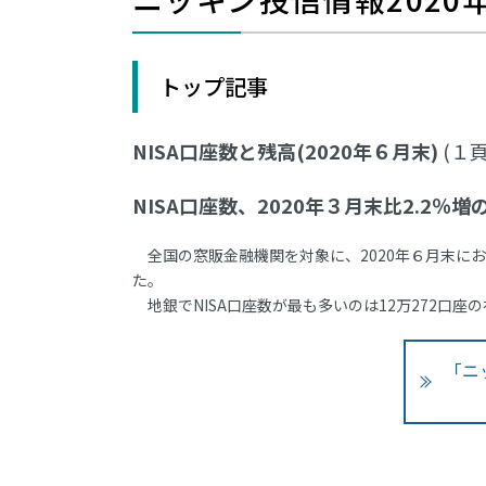
トップ記事
NISA口座数と残高(2020年６月末)
(１頁
NISA口座数、2020年３月末比2.2％増
全国の窓販金融機関を対象に、2020年６月末にお
た。
地銀でNISA口座数が最も多いのは12万272口座
「ニ