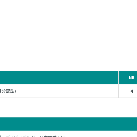
NR
月分配型)
4