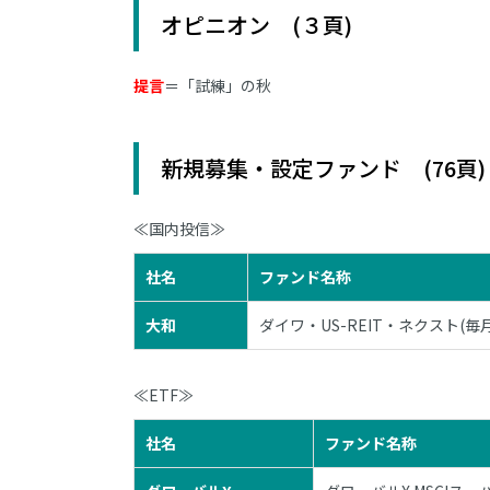
オピニオン (３頁)
提言
＝「試練」の秋
新規募集・設定ファンド (76頁)
≪国内投信≫
社名
ファンド名称
大和
ダイワ・US-REIT・ネクスト(毎
≪ETF≫
社名
ファンド名称