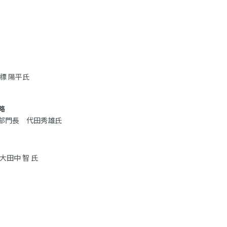
標 陽平氏
略
グ部門長 代田秀雄氏
田中 智 氏