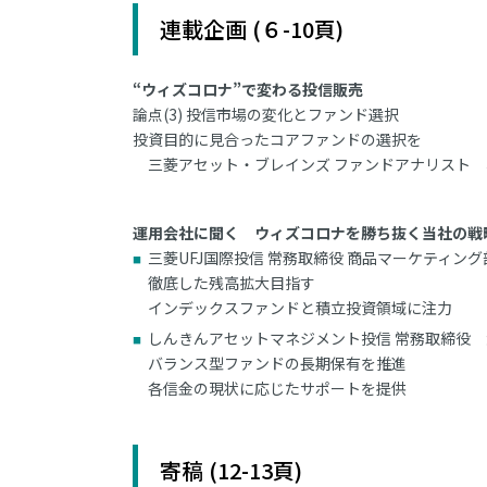
連載企画 (６-10頁)
“ウィズコロナ”で変わる投信販売
論点(3) 投信市場の変化とファンド選択
投資目的に見合ったコアファンドの選択を
三菱アセット・ブレインズ ファンドアナリスト 
運用会社に聞く ウィズコロナを勝ち抜く当社の戦
三菱UFJ国際投信 常務取締役 商品マーケティン
徹底した残高拡大目指す
インデックスファンドと積立投資領域に注力
しんきんアセットマネジメント投信 常務取締役 大
バランス型ファンドの長期保有を推進
各信金の現状に応じたサポートを提供
寄稿 (12-13頁)