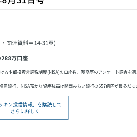
・関連資料＝14-31頁)
の288万口座
ける少額投資非課税制度(NISA)の口座数、残高等のアンケート調査を実
の福岡銀行、NISA預かり資産残高は関西みらい銀行の657億円が最多だっ
ッキン投信情報」を購読して
さらに詳しく