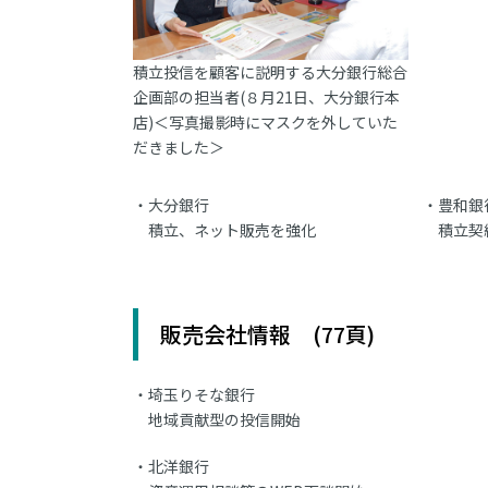
積立投信を顧客に説明する大分銀行総合
企画部の担当者(８月21日、大分銀行本
店)＜写真撮影時にマスクを外していた
だきました＞
大分銀行
豊和銀
積立、ネット販売を強化
積立契
販売会社情報 (77頁)
埼玉りそな銀行
地域貢献型の投信開始
北洋銀行