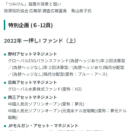
「つみけん」設置の背景と狙い
投資信託協会 広報部 調査広報室長 青山直子氏
特別企画 (６-12頁)
2022年 一押し! ファンド（上）
野村アセットマネジメント
グローバルESGバランスファンド(為替ヘッジあり)年２回決算型
／(為替ヘッジなし)年２回決算型／(為替ヘッジあり)隔月分配型
／(為替ヘッジなし)隔月分配型(愛称：ブルー・アース)
日興アセットマネジメント
グローバル水素株式ファンド(愛称：H2)
岡三アセットマネジメント
中国人民元ソブリンオープン(愛称：夢元)
中国人民元ソブリンオープン(元高米ドル安戦略)(愛称：夢元ドル
戦略)
JPモルガン・アセット・マネジメント