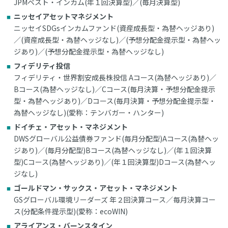
JPMベスト・インカム(年１回決算型)／(毎月決算型)
ニッセイアセットマネジメント
ニッセイSDGsインカムファンド(資産成長型・為替ヘッジあり)
／(資産成長型・為替ヘッジなし)／(予想分配金提示型・為替ヘッ
ジあり)／(予想分配金提示型・為替ヘッジなし)
フィデリティ投信
フィデリティ・世界割安成長株投信 Aコース(為替ヘッジあり)／
Bコース(為替ヘッジなし)／Cコース(毎月決算・予想分配金提示
型・為替ヘッジあり)／Dコース(毎月決算・予想分配金提示型・
為替ヘッジなし)(愛称：テンバガー・ハンター)
ドイチェ・アセット・マネジメント
DWSグローバル公益債券ファンド(毎月分配型)Aコース(為替ヘッ
ジあり)／(毎月分配型)Bコース(為替ヘッジなし)／(年１回決算
型)Cコース(為替ヘッジあり)／(年１回決算型)Dコース(為替ヘッ
ジなし)
ゴールドマン・サックス・アセット・マネジメント
GSグローバル環境リーダーズ 年２回決算コース／毎月決算コー
ス(分配条件提示型)(愛称：ecoWIN)
アライアンス・バーンスタイン