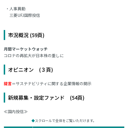
人事異動
三菱UFJ国際投信
市況概況 (59頁)
月間マーケットウォッチ
コロナの再拡大が日本株の重しに
オピニオン (３頁)
提言
＝サステナビリティに関する企業情報の開示
新規募集・設定ファンド (54頁)
≪国内投信≫
スクロールで全体をご覧いただけます。