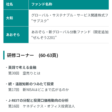
社名
ファンド名称
グローバル・サステナブル・サービス関連株式ファ
大和
“サブスク”
あおぞら・新グローバル分散ファンド（限定追加型）2
あおぞら
“ぜんぞう2201”
研修コーナー (60-63頁)
英語で考える金融
第30回 空売りとは
続・温故知新のつみたて投資
第17回 新NISAはどこまで広がるのか
J-REITの分配と投資口価格動向の分析
第16回 ケネディクス・オフィス投資法人