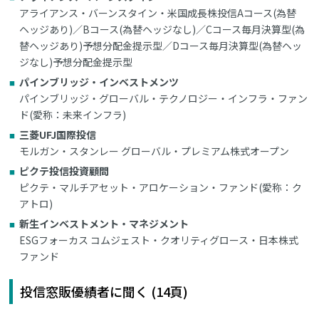
アライアンス・バーンスタイン・米国成長株投信Aコース(為替
ヘッジあり)／Bコース(為替ヘッジなし)／Cコース毎月決算型(為
替ヘッジあり)予想分配金提示型／Dコース毎月決算型(為替ヘッ
ジなし)予想分配金提示型
パインブリッジ・インベストメンツ
パインブリッジ・グローバル・テクノロジー・インフラ・ファン
ド(愛称：未来インフラ)
三菱UFJ国際投信
モルガン・スタンレー グローバル・プレミアム株式オープン
ピクテ投信投資顧問
ピクテ・マルチアセット・アロケーション・ファンド(愛称：ク
アトロ)
新生インベストメント・マネジメント
ESGフォーカス コムジェスト・クオリティグロース・日本株式
ファンド
投信窓販優績者に聞く (14頁)