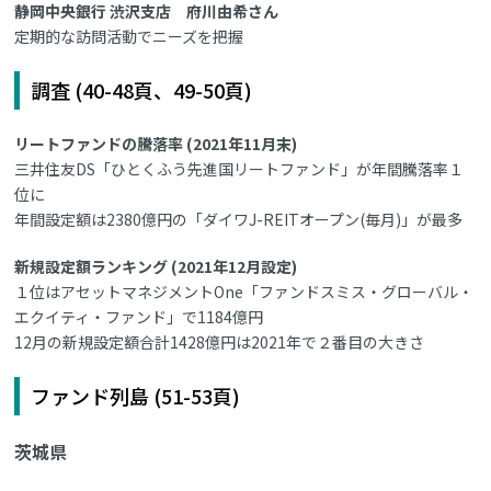
静岡中央銀行 渋沢支店 府川由希さん
定期的な訪問活動でニーズを把握
調査 (40-48頁、49-50頁)
リートファンドの騰落率 (2021年11月末)
三井住友DS「ひとくふう先進国リートファンド」が年間騰落率１
位に
年間設定額は2380億円の「ダイワJ-REITオープン(毎月)」が最多
新規設定額ランキング (2021年12月設定)
１位はアセットマネジメントOne「ファンドスミス・グローバル・
エクイティ・ファンド」で1184億円
12月の新規設定額合計1428億円は2021年で２番目の大きさ
ファンド列島 (51-53頁)
茨城県