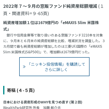
2022年７～９月の窓販ファンド純資産総額増減
(１
頁・関連資料=９-65頁)
純資産増加額１位は1679億円の「eMAXIS Slim 米国株
式」
銀行や信用金庫等で取り扱いのある窓販ファンド3210本を対象
に、９月末と６月末の純資産総額を比較、増減状況を調査した。３
カ月間で最も純資産総額が増加したのは三菱UFJ国際の「eMAXIS
Slim 米国株式(S&P500)」で、増加額は1679億円だった。
「ニッキン投信情報」を購読して
さらに詳しく
寄稿 (４-５頁)
日本における資産形成のWHYを見つめ直す (第２回)
WealthPark研究所 所長 加藤 航介氏