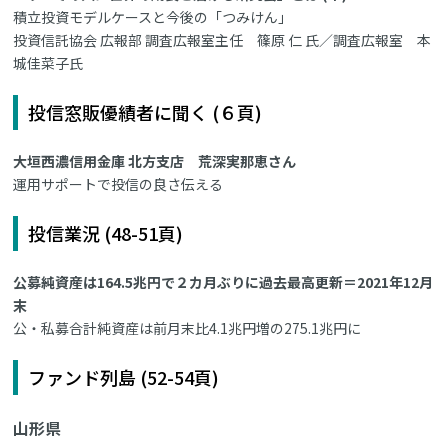
積立投資モデルケースと今後の「つみけん」
投資信託協会 広報部 調査広報室主任 篠原 仁 氏／調査広報室 本
城佳菜子氏
投信窓販優績者に聞く (６頁)
大垣西濃信用金庫 北方支店 荒深実那恵さん
運用サポートで投信の良さ伝える
投信業況 (48-51頁)
公募純資産は164.5兆円で２カ月ぶりに過去最高更新＝2021年12月
末
公・私募合計純資産は前月末比4.1兆円増の275.1兆円に
ファンド列島 (52-54頁)
山形県