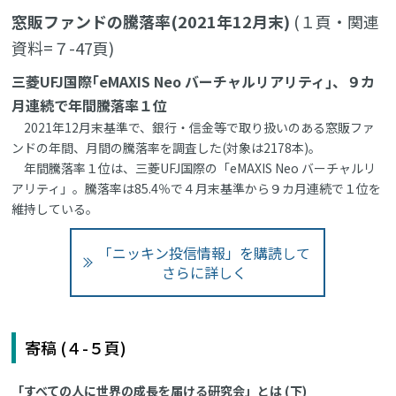
窓販ファンドの騰落率(2021年12月末)
(１頁・関連
資料=７-47頁)
三菱UFJ国際｢eMAXIS Neo バーチャルリアリティ｣、９カ
月連続で年間騰落率１位
2021年12月末基準で、銀行・信金等で取り扱いのある窓販ファ
ンドの年間、月間の騰落率を調査した(対象は2178本)。
年間騰落率１位は、三菱UFJ国際の「eMAXIS Neo バーチャルリ
アリティ」。騰落率は85.4％で４月末基準から９カ月連続で１位を
維持している。
「ニッキン投信情報」を購読して
さらに詳しく
寄稿 (４-５頁)
「すべての人に世界の成長を届ける研究会」とは (下)