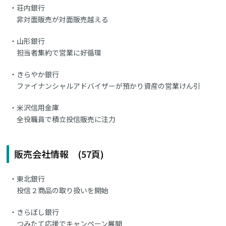
荘内銀行
非対面販売が対面販売越える
山形銀行
担当者集約で営業に好循環
きらやか銀行
ファイナンシャルアドバイザーが預かり資産の営業けん引
米沢信用金庫
全役職員で積立投信販売に注力
販売会社情報 (57頁)
東北銀行
投信２商品の取り扱いを開始
きらぼし銀行
つみたて応援でキャンペーン展開