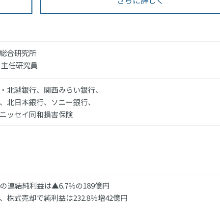
さらに詳しく
総合研究所
 主任研究員
・北越銀行、関西みらい銀行、
、北日本銀行、ソニー銀行、
ニッセイ同和損害保険
計の連結純利益は▲6.7％の189億円
、株式売却で純利益は232.8％増42億円