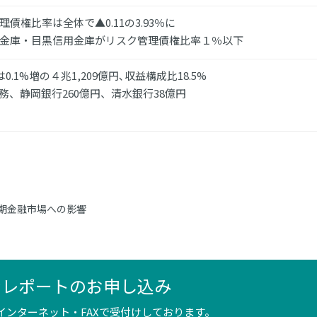
理債権比率は全体で▲0.11の3.93％に
金庫・目黒信用金庫がリスク管理債権比率１％以下
は0.1%増の４兆1,209億円､収益構成比18.5%
務、静岡銀行260億円、清水銀行38億円
期金融市場への影響
ンレポートのお申し込み
インターネット・FAXで受付けしております。