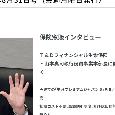
保険窓販インタビュー
Ｔ＆Ｄフィナンシャル生命保険
・山本真司執行役員事業本部長に
く
円建ての｢生涯プレミアムジャパン５｣を９
売
初期コスト不要､高額割引制度､介護認知症
特約も