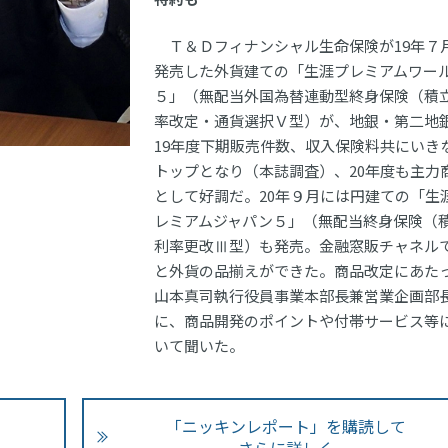
Ｔ＆Ｄフィナンシャル生命保険が19年７
発売した外貨建ての「生涯プレミアムワー
５」（無配当外国為替連動型終身保険（積
率改定・通貨選択Ｖ型）が、地銀・第二地
19年度下期販売件数、収入保険料共にいき
トップとなり（本誌調査）、20年度も主力
として好調だ。20年９月には円建ての「生
レミアムジャパン５」（無配当終身保険（
利率更改Ⅲ型）も発売。金融窓販チャネル
と外貨の品揃えができた。商品改定にあた
山本真司執行役員事業本部長兼営業企画部
に、商品開発のポイントや付帯サービス等
いて聞いた。
「ニッキンレポート」を購読して