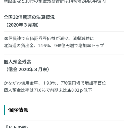
新設銀など10行の預金残高合計は14％増24兆844億円
全国32信農連の決算概況
（2020年３月期）
30信農連で有価証券評価益が減少、減収減益に
北海道の貸出金、14.6％、948億円増で増加率トップ
個人預金残高
（信金 2020年３月末）
かながわ信用金庫、＋9.0％、778億円増で増加率首位
個人預金比率は77.0％で前期末比▲0.02ｐ低下
保険情報
『ヒトの輪』