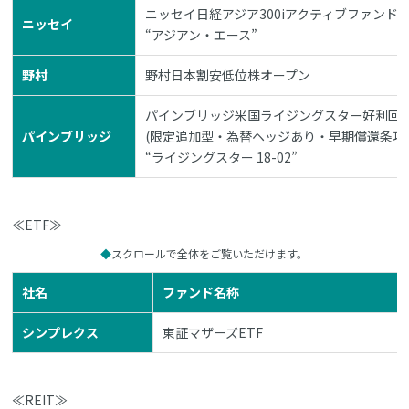
ニッセイ日経アジア300iアクティブファンド(
ニッセイ
“アジアン・エース”
野村
野村日本割安低位株オープン
パインブリッジ米国ライジングスター好利回り債
パインブリッジ
(限定追加型・為替ヘッジあり・早期償還条項
“ライジングスター 18-02”
≪ETF≫
スクロールで全体をご覧いただけます。
社名
ファンド名称
シンプレクス
東証マザーズETF
≪REIT≫