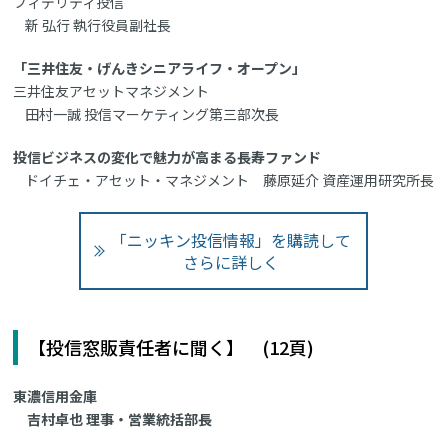
フィデリティ投信
新 弘行 執行役員副社長
「三井住友・げんきシニアライフ・オープン」
三井住友アセットマネジメント
田村一誠 投信マーケティング第三部次長
投信ビジネスの変化で魅力が高まる長寿ファンド
ドイチェ・アセット・マネジメント 藤原延介 資産運用研究所長
「ニッキン投信情報」を購読して
さらに詳しく
【投信窓販責任者に聞く】 (12頁)
東濃信用金庫
吉村卓也 理事・営業統括部長