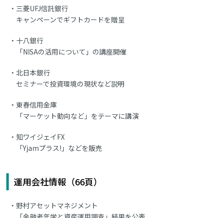
三菱UFJ信託銀行
キャンペーンでギフトカードを贈呈
十八銀行
「NISAの活用について」の講座開催
北日本銀行
セミナーで投資環境の現状など説明
東春信用金庫
「マーケット動向など」をテーマに講演
知ワイジェイFX
「Yjamプラス!」などを販売
運用会社情報（66頁）
野村アセットマネジメント
「金融老年学と資産運用調査」結果を公表