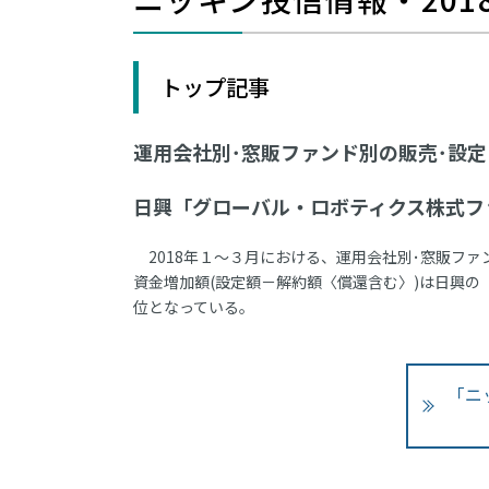
トップ記事
運用会社別･窓販ファンド別の販売･設定･解
日興「グローバル・ロボティクス株式フ
2018年１～３月における、運用会社別･窓販ファ
資金増加額(設定額－解約額〈償還含む〉)は日興の「
位となっている。
「ニ