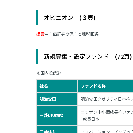
オピニオン (３頁)
提言
＝有価証券の保有と租税回避
新規募集・設定ファンド (72頁)
≪国内投信≫
社名
ファンド名称
明治安田
明治安田クオリティ日本株フ
ニッポン中小型成長株ファ
三菱UFJ国際
“成長日本”
三井住友
イノベーション・インデック