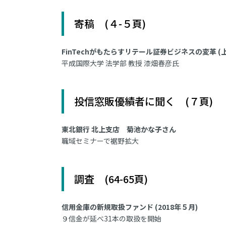
寄稿 (４-５頁)
FinTechがもたらすリテール証券ビジネスの変革 (上
平成国際大学 法学部 教授 漆畑春彦氏
投信窓販優績者に聞く (７頁)
東北銀行 北上支店 菊池かな子さん
職域セミナーで裾野拡大
調査 (64-65頁)
信用金庫の新規取扱ファンド (2018年５月)
９信金が延べ31本の取扱を開始