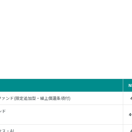
N
ァンド(限定追加型・繰上償還条項付)
ンド
4
ス・AI