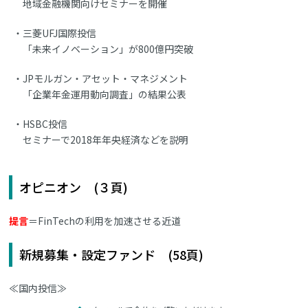
地域金融機関向けセミナーを開催
三菱UFJ国際投信
「未来イノベーション」が800億円突破
JPモルガン・アセット・マネジメント
「企業年金運用動向調査」の結果公表
HSBC投信
セミナーで2018年年央経済などを説明
オピニオン (３頁)
提言
＝FinTechの利用を加速させる近道
新規募集・設定ファンド (58頁)
≪国内投信≫