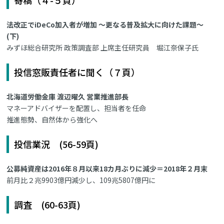
寄稿（４-５頁）
法改正でiDeCo加入者が増加 ～更なる普及拡大に向けた課題～
(下)
みずほ総合研究所 政策調査部 上席主任研究員 堀江奈保子氏
投信窓販責任者に聞く（７頁）
北海道労働金庫 渡辺曜久 営業推進部長
マネーアドバイザーを配置し、担当者を任命
推進態勢、自然体から強化へ
投信業況 (56-59頁)
公募純資産は2016年８月以来18カ月ぶりに減少＝2018年２月末
前月比２兆9903億円減少し、109兆5807億円に
調査 (60-63頁)