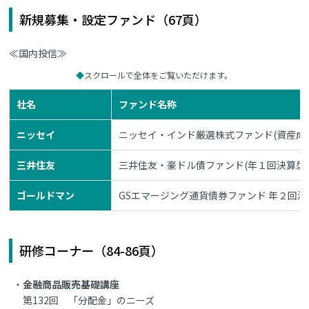
新規募集・設定ファンド（67頁）
≪国内投信≫
スクロールで全体をご覧いただけます。
社名
ファンド名称
ニッセイ
ニッセイ・インド厳選株式ファンド(資産成
三井住友
三井住友・豪ドル債ファンド(年１回決算型
ゴールドマン
GSエマージング通貨債券ファンド 年２回決
研修コーナー（84-86頁）
金融商品販売基礎講座
第132回 「分配金」のニーズ