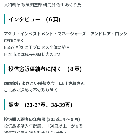
大和総研 政策調査部 研究員 佐川あぐり氏
インタビュー (６頁)
アクサ・インベストメント・マネージャーズ アンドレア・ロッシ
CEOに聞く
ESG分析を運用プロセス全体に統合
日本市場は成長の原動力の1つ
投信窓販優績者に聞く (８頁)
四国銀行 よさこい咲都支店 山川 佐和さん
こまめな連絡で不安取り除く
調査 (23-37頁、38-39頁)
投信購入顧客の年齢層 (2018年４～９月)
投信最多購入年齢層、「60歳以上」が８割
資産形成層の購入割合は増加傾向に