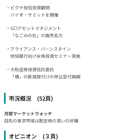
ピクテ投信投資顧問
バイオ・サミットを開催
GCIアセットマネジメント
「なごみの杜」の販売拡大
アライアンス・バーンスタイン
地域銀行向け米株投資セミナー実施
大和証券投資信託委託
「椿」の新規買付けの申込受付再開
市況概況 (52頁)
月間マーケットウォッチ
目先の東京市場は割安株の買いの好機
オピニオン (３頁)