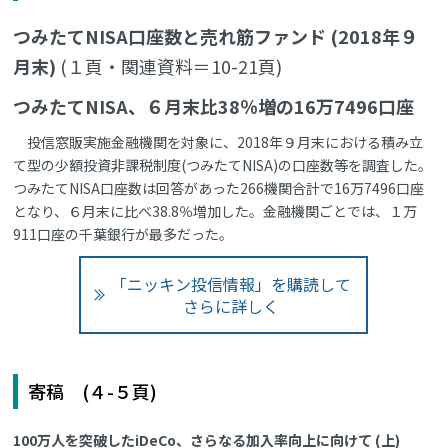
つみたてNISA口座数と売れ筋ファンド (2018年９
月末)
(１頁・関連資料＝10-21頁)
つみたてNISA、６月末比38％増の16万7496口座
投信窓販実施金融機関を対象に、2018年９月末における積み立
て型の少額投資非課税制度(つみたてNISA)の口座数等を調査した。
つみたてNISA口座数は回答があった266機関合計で16万7496口座
となり、６月末に比べ38.8％増加した。金融機関ごとでは、１万
911口座の千葉銀行が最多だった。
「ニッキン投信情報」を購読して
さらに詳しく
寄稿 (４-５頁)
100万人を突破したiDeCo、さらなる加入率向上に向けて (上)