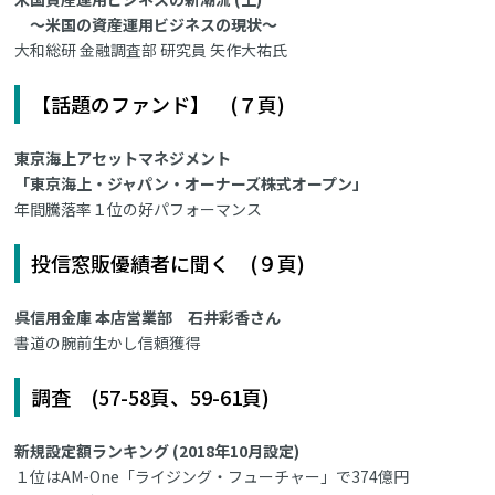
～米国の資産運用ビジネスの現状～
大和総研 金融調査部 研究員 矢作大祐氏
【話題のファンド】 (７頁)
東京海上アセットマネジメント
「東京海上・ジャパン・オーナーズ株式オープン」
年間騰落率１位の好パフォーマンス
投信窓販優績者に聞く (９頁)
呉信用金庫 本店営業部 石井彩香さん
書道の腕前生かし信頼獲得
調査 (57-58頁、59-61頁)
新規設定額ランキング (2018年10月設定)
１位はAM-One「ライジング・フューチャー」で374億円