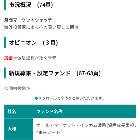
市況概況 (74頁)
月間マーケットウォッチ
海外投資家による株の買い戻しに期待
オピニオン (３頁)
提言
＝仮想通貨が拓く未来
新規募集・設定ファンド (67-68頁)
≪国内投信≫
スクロールで全体をご覧いただけます。
社名
ファンド名称
オール・マーケット・インカム戦略(資産成長重視コ
大和
“未来ノート”