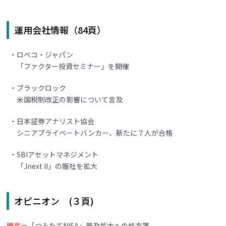
運用会社情報（84頁）
ロベコ・ジャパン
「ファクター投資セミナー」を開催
ブラックロック
米国税制改正の影響について言及
日本証券アナリスト協会
シニアプライベートバンカー、新たに７人が合格
SBIアセットマネジメント
「Jnext II」の販社を拡大
オピニオン (３頁)
提言
＝「つみたてNISA」普及拡大への処方箋