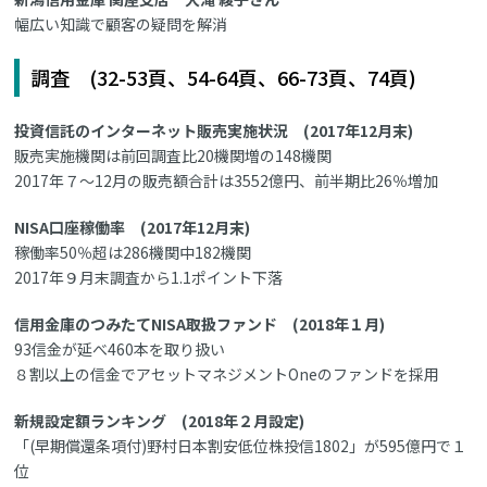
幅広い知識で顧客の疑問を解消
調査 (32-53頁、54-64頁、66-73頁、74頁)
投資信託のインターネット販売実施状況 (2017年12月末)
販売実施機関は前回調査比20機関増の148機関
2017年７～12月の販売額合計は3552億円、前半期比26％増加
NISA口座稼働率 (2017年12月末)
稼働率50％超は286機関中182機関
2017年９月末調査から1.1ポイント下落
信用金庫のつみたてNISA取扱ファンド (2018年１月)
93信金が延べ460本を取り扱い
８割以上の信金でアセットマネジメントOneのファンドを採用
新規設定額ランキング (2018年２月設定)
「(早期償還条項付)野村日本割安低位株投信1802」が595億円で１
位