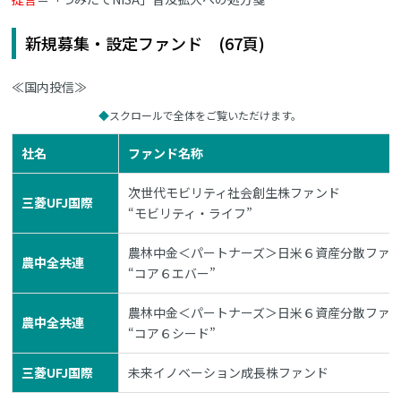
新規募集・設定ファンド (67頁)
≪国内投信≫
スクロールで全体をご覧いただけます。
社名
ファンド名称
次世代モビリティ社会創生株ファンド
三菱UFJ国際
“モビリティ・ライフ”
農林中金＜パートナーズ＞日米６資産分散ファン
農中全共連
“コア６エバー”
農林中金＜パートナーズ＞日米６資産分散ファン
農中全共連
“コア６シード”
三菱UFJ国際
未来イノベーション成長株ファンド