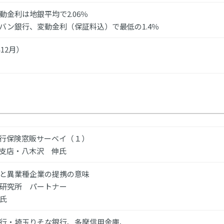
動金利は地銀平均で2.06％
バン銀行、変動金利（保証料込）で最低の1.4％
年12月）
銀行保険窓販サーベイ（１）
本支店・八木沢 伸氏
と異業種企業の提携の意味
研究所 パートナー
氏
行・埼玉りそな銀行、多摩信用金庫、