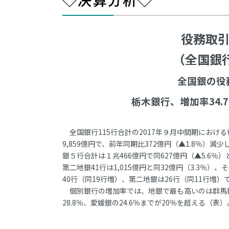
役務取
（全国銀行
全国銀の役
栃木銀行、増加率34.
全国銀行115行合計の2017年９月中間期におけ
9,859億円で、前年同期比372億円（▲1.8％）
銀５行合計は１兆466億円で同627億円（▲5.6％）
第二地銀41行は1,015億円と同32億円（3.3
40行（同19行増）、第二地銀は26行（同11行増）
個別銀行の増加率では、地銀で最も高いのは群馬銀の1
28.8％、愛媛銀の24.6％までが20％を超える（表）