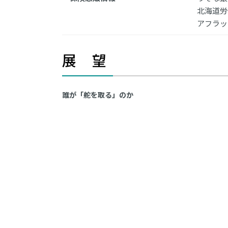
北海道労
アフラッ
展 望
誰が「舵を取る」のか