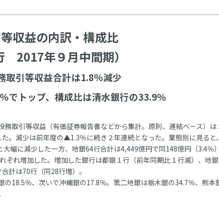
引等収益の内訳・構成比
 2017年９月中間期）
務取引等収益合計は1.8％減少
7％でトップ、構成比は清水銀行の33.9％
る役務取引等収益（有価証券報告書などから集計。原則、連結ベース）は
減少した。減少は前年度の▲1.3％に続き２年連続となった。業態別に見ると
と大幅に減少した一方、地銀64行合計は4,449億円で同148億円（3.4％
％）、それぞれ増加した。増加した銀行は都銀１行（前年同期比１行減）、地
で合計は70行（同28行増）。
8.5％、次いで沖縄銀の17.8％。第二地銀は栃木銀の34.7％、熊本
。