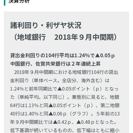
決算分析
諸利回り・利ザヤ状況
（地域銀行 2018年９月中間期）
貸出金利回りの104行平均は1.24％で▲0.05ｐ
中国銀行、佐賀共栄銀行は２年連続上昇
2018年９月中間期における地域銀行104行の貸出
金利回り（単体ベース。全店分、海外含む）は
1.24％と前年同期比で▲0.05ポイント（ｐ）となっ
た（単純平均。以下同じ）。業態別に見ると、地銀
64行は1.13％と同▲0.05ポイント（ｐ）、第二地銀
40行は1.40％と同▲0.06ｐ（グラフ）。５年前の13
年９月中間期比では▲0.42ｐ、▲0.48ｐとなった。
低下基調が続いているものの、低下幅はともに縮小