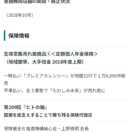
金融機関店舗の開設・廃止状況
（2018年10月）
保険情報
生保窓販売れ筋商品①＜定額個人年金保険＞
（地域銀等、大手信金 2018年度上期）
一時払い「プレミアカレンシー」が地銀32行で１万6,000件販
売
平準払い、全３業態で「たのしみ未来」が売れ筋に
第209回『ヒトの輪』
国策を底支えすることで勝ち残る保険代理店
保険健全化推進機構結心会・上野直昭 会長