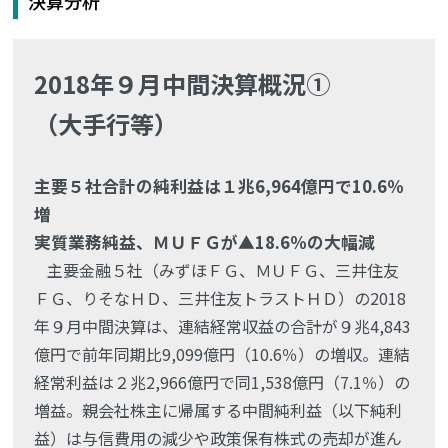
決算分析
2018年９月中間決算概況①
（大手行等）
主要５社合計の純利益は１兆6,964億円で10.6％
増
実質業務純益、ＭＵＦＧが▲18.6％の大幅減
主要金融５社（みずほＦＧ、ＭＵＦＧ、三井住友
ＦＧ、りそなＨＤ、三井住友トラストＨＤ）の2018
年９月中間決算は、連結経常収益の合計が９兆4,843
億円で前年同期比9,099億円（10.6％）の増収。連結
経常利益は２兆2,966億円で同1,538億円（7.1％）の
増益。親会社株主に帰属する中間純利益（以下純利
益）は与信費用の減少や政策保有株式の売却が進ん