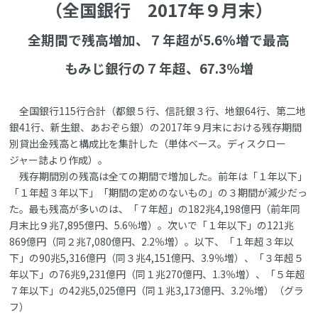
（全国銀行 2017年９月末）
全期間で残高増加、７年超が5.6％増で最高
もみじ銀行の７年超、67.3％増
全国銀行115行合計（都銀５行、信託銀３行、地銀64行、第二地
銀41行、新生銀、あおぞら銀）の2017年９月末における残存期間
別貸出金残高と構成比を集計した（単体ベース。ディスクロー
ジャー誌より作成）。
残存期間別の残高は全ての期間で増加した。前年は「１年以下」
「１年超３年以下」「期間の定めのないもの」の３期間が減少だっ
た。最も残高が多いのは、「７年超」の182兆4,198億円（前年同
月末比９兆7,895億円、5.6％増）。次いで「１年以下」の121兆
869億円（同２兆7,080億円、2.2％増）。以下、「１年超３年以
下」の90兆5,316億円（同３兆4,151億円、3.9％増）、「３年超５
年以下」の76兆9,231億円（同１兆270億円、1.3％増）、「５年超
７年以下」の42兆5,025億円（同１兆3,173億円、3.2％増）（グラ
フ）