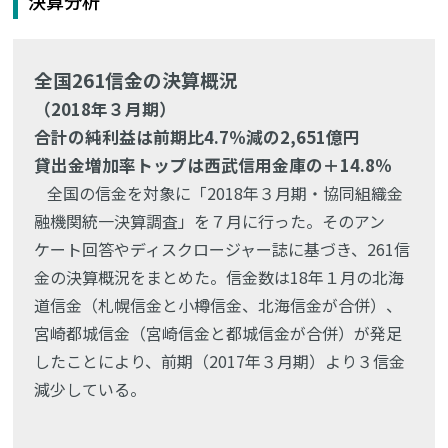
決算分析
全国261信金の決算概況
（2018年３月期）
合計の純利益は前期比4.7％減の2,651億円
貸出金増加率トップは西武信用金庫の＋14.8％
全国の信金を対象に「2018年３月期・協同組織金
融機関統一決算調査」を７月に行った。そのアン
ケート回答やディスクロージャー誌に基づき、261信
金の決算概況をまとめた。信金数は18年１月の北海
道信金（札幌信金と小樽信金、北海信金が合併）、
宮崎都城信金（宮崎信金と都城信金が合併）が発足
したことにより、前期（2017年３月期）より３信金
減少している。