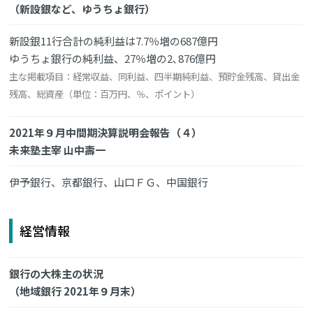
（新設銀など、ゆうちょ銀行）
新設銀11行合計の純利益は7.7％増の687億円
ゆうちょ銀行の純利益、27％増の2､876億円
主な掲載項目：経常収益、同利益、四半期純利益、預貯金残高、貸出金
残高、総資産（単位：百万円、％、ポイント）
2021年９月中間期決算説明会報告（４）
未来塾主宰 山中壽一
伊予銀行、京都銀行、山口ＦＧ、中国銀行
経営情報
銀行の大株主の状況
（地域銀行 2021年９月末）