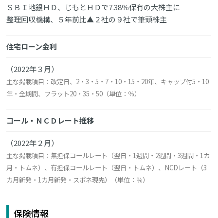
ＳＢＩ地銀ＨＤ、じもとＨＤで7.38％保有の大株主に
整理回収機構、５年前比▲２社の９社で筆頭株主
住宅ローン金利
（2022年３月）
主な掲載項目：改定日、2・3・5・7・10・15・20年、キャップ付5・10
年・全期間、フラット20・35・50（単位：％）
コール・ＮＣＤレート推移
（2022年２月）
主な掲載項目：無担保コールレート（翌日・1週間・2週間・3週間・1カ
月・トムネ）、有担保コールレート（翌日・トムネ）、NCDレート（3
カ月新発・1カ月新発・スポネ現先）（単位：％）
保険情報