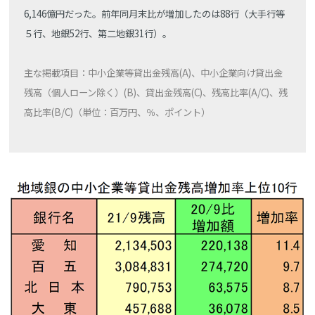
6,146億円だった。前年同月末比が増加したのは88行（大手行等
５行、地銀52行、第二地銀31行）。
主な掲載項目：中小企業等貸出金残高(A)、中小企業向け貸出金
残高（個人ローン除く）(B)、貸出金残高(C)、残高比率(A/C)、残
高比率(B/C)（単位：百万円、％、ポイント）