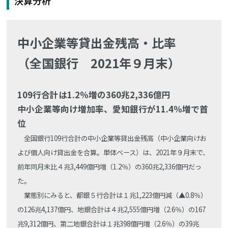
決算分析
中小企業等貸出金残高・比率
（全国銀行 2021年９月末）
109行合計は1.2％増の360兆2,336億円
中小企業等向け増加率、愛知銀行が11.4％増で首
位
全国銀行109行合計の中小企業等貸出金残高（中小企業向けお
よび個人向け貸出金を合算。単体ベース）は、2021年９月末で、
前年同月末比４兆3,449億円増（1.2％）の360兆2,336億円だっ
た。
業態別にみると、都銀５行合計は１兆1,223億円減（▲0.8％）
の126兆4,137億円、地銀合計は４兆2,555億円増（2.6％）の167
兆9,312億円、第二地銀合計は１兆398億円増（2.6％）の39兆