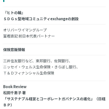
『ヒトの輪』
ＳＤＧｓ型地域コミュニティexchangeの創設
オリバーワイマングループ
富樫直記 前日本代表パートナー
保険窓販情報
三井住友銀行など、東邦銀行、佐賀銀行、
ニッセイ・ウェルス生命保険・きらぼし銀行、
Ｔ＆Ｄフィナンシャル生命保険
Book Review
松田千恵子 著
「サステナブル経営とコーポレートガバナンスの進化」（日経
ＢＰ）