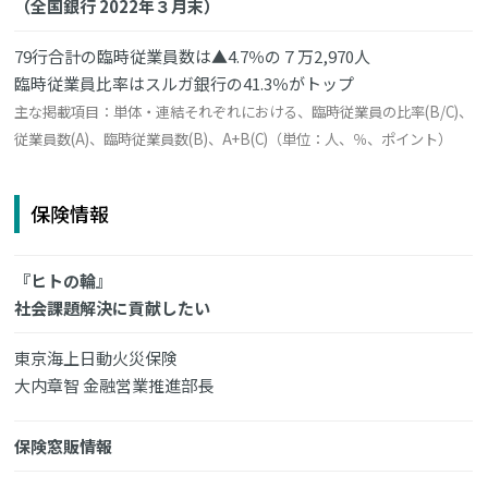
（全国銀行 2022年３月末）
79行合計の臨時従業員数は▲4.7％の７万2,970人
臨時従業員比率はスルガ銀行の41.3％がトップ
主な掲載項目：単体・連結それぞれにおける、臨時従業員の比率(B/C)、
従業員数(A)、臨時従業員数(B)、A+B(C)（単位：人、％、ポイント）
保険情報
『ヒトの輪』
社会課題解決に貢献したい
東京海上日動火災保険
大内章智 金融営業推進部長
保険窓販情報