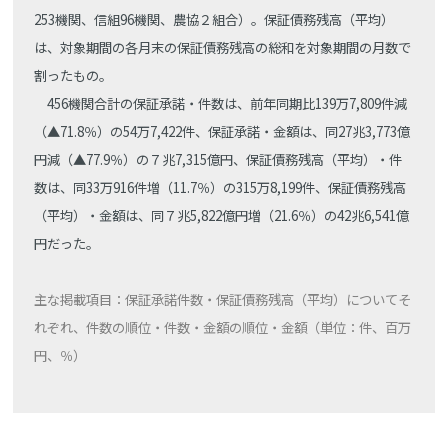
253機関、信組96機関、農協２組合）。保証債務残高（平均）
は、対象期間の各月末の保証債務残高の総和を対象期間の月数で
割ったもの。
456機関合計の保証承諾・件数は、前年同期比139万7,809件減
（▲71.8％）の54万7,422件、保証承諾・金額は、同27兆3,773億
円減（▲77.9％）の７兆7,315億円、保証債務残高（平均）・件
数は、同33万916件増（11.7％）の315万8,199件、保証債務残高
（平均）・金額は、同７兆5,822億円増（21.6％）の42兆6,541億
円だった。
主な掲載項目：保証承諾件数・保証債務残高（平均）についてそ
れぞれ、件数の順位・件数・金額の順位・金額（単位：件、百万
円、％）