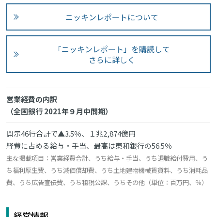
ニッキンレポートについて
「ニッキンレポート」を購読して
さらに詳しく
営業経費の内訳
（全国銀行 2021年９月中間期）
開示46行合計で▲3.5％、１兆2,874億円
経費に占める給与・手当、最高は東和銀行の56.5％
主な掲載項目：営業経費合計、うち給与・手当、うち退職給付費用、う
ち福利厚生費、うち減価償却費、うち土地建物機械賃貸料、うち消耗品
費、うち広告宣伝費、うち租税公課、うちその他（単位：百万円、％）
経営情報