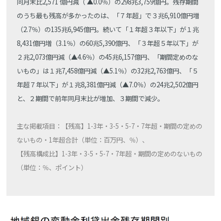
同月末比2,571 億円減（ ▲0.0％）の298兆3,759億円。残存期間
のうち最も残高が多かったのは、「７年超」で３兆6,910億円増
（2.7％）の135兆6,945億円。続いて「１年超３年以下」が１兆
8,431億円増（3.1％）の60兆5,390億円、「３年超５年以下」が
２兆2,073億円減（▲4.6％）の45兆6,157億円、「期間定めのな
いもの」は１兆7,458億円減（▲5.1％）の32兆2,763億円、「５
年超７年以下」が１兆8,381億円減（▲7.0％）の24兆2,502億円
と、２期間で前年同月末比が増加、３期間で減少。
主な掲載項目：【残高】1-3年・3-5・5-7・7年超・期間の定めの
ないもの・1年超合計（単位：百万円、％）、
【残高構成比】1-3年・3-5・5-7・7年超・期間の定めのないもの
（単位：％、ポイント）