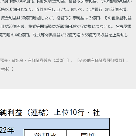
比17億円増の304億円。内訳の資金利益、役務取引等利益、その他業務利益い
減の10億円となり、収益を押し上げた。続いて、北洋銀行（同23億円増、
円で、資金利益は30億円増加したが、役務取引等利益は３億円、その他業務利益
用が50億円減、株式等関係損益が80億円減で収益増につなげた。名古屋銀
億円増の441億円。株式等関係損益が32億円増の68億円で収益を上乗せし
預金・貸出金・有価証券残高（単体）】、【その他有価証券評価損益】、
単体）】