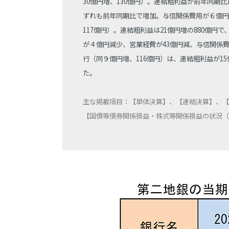
30億円増、130億円）。連結粗利益が前年同期
ずれも前年同期比で増加。与信関係費用が６億円
117億円）。連結粗利益は21億円増の880億
が４億円減少、営業経費が43億円減、与信関係費
行（同９億円増、116億円）は、連結粗利益が15
た。
主な掲載項目：【単体決算】、【連結決算】、【
【国債等債券関係損益・株式等関係損益の状況（