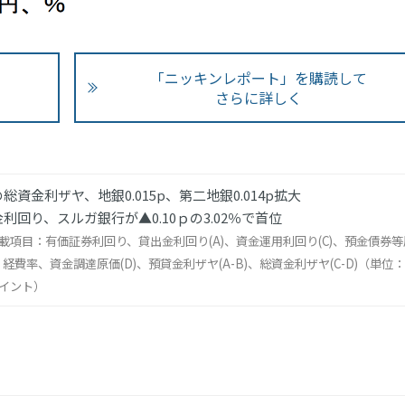
「ニッキンレポート」を購読して
さらに詳しく
総資金利ザヤ、地銀0.015p、第二地銀0.014p拡大
利回り、スルガ銀行が▲0.10ｐの3.02％で首位
載項目：有価証券利回り、貸出金利回り(A)、資金運用利回り(C)、預金債券等
)、経費率、資金調達原価(D)、預貸金利ザヤ(A-B)、総資金利ザヤ(C-D)（単位：
イント）