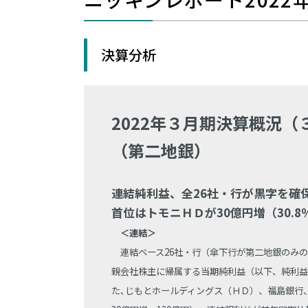
決算分析
2022年３月期決算概況（
（第二地銀）
連結純利益、全26社・行が黒字を確
首位はトモニＨＤが30億円増（30.8
＜連結＞
連結ベース26社・行（傘下行が第二地銀のみの
親会社株主に帰属する当期純利益（以下、純利益
た､じもとホールディングス（ＨＤ）、福島銀行