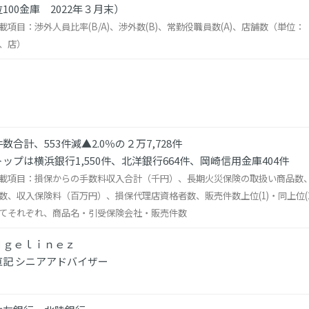
100金庫 2022年３月末）
載項目：渉外人員比率(B/A)、渉外数(B)、常勤役職員数(A)、店舗数（単位：
、店）
数合計、553件減▲2.0％の２万7,728件
ップは横浜銀行1,550件、北洋銀行664件、岡崎信用金庫404件
載項目：損保からの手数料収入合計（千円）、長期火災保険の取扱い商品数
数、収入保険料（百万円）、損保代理店資格者数、販売件数上位(1)・同上位(2
てそれぞれ、商品名・引受保険会社・販売件数
ｄｇｅｌｉｎｅｚ
直記 シニアアドバイザー