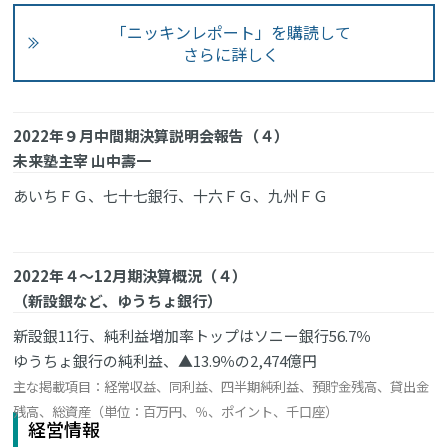
「ニッキンレポート」を購読して
さらに詳しく
2022年９月中間期決算説明会報告（４）
未来塾主宰 山中壽一
あいちＦＧ、七十七銀行、十六ＦＧ、九州ＦＧ
2022年４～12月期決算概況（４）
（新設銀など、ゆうちょ銀行）
新設銀11行、純利益増加率トップはソニー銀行56.7％
ゆうちょ銀行の純利益、▲13.9％の2,474億円
主な掲載項目：経常収益、同利益、四半期純利益、預貯金残高、貸出金
残高、総資産（単位：百万円、％、ポイント、千口座）
経営情報