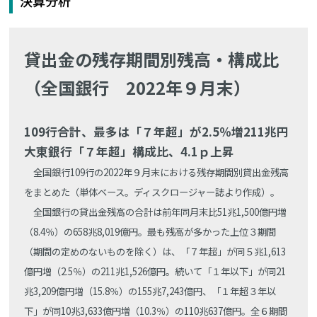
決算分析
貸出金の残存期間別残高・構成比
（全国銀行 2022年９月末）
109行合計、最多は「７年超」が2.5％増211兆円
大東銀行「７年超」構成比、4.1ｐ上昇
全国銀行109行の2022年９月末における残存期間別貸出金残高
をまとめた（単体ベース。ディスクロージャー誌より作成）。
全国銀行の貸出金残高の合計は前年同月末比51兆1,500億円増
（8.4％）の658兆8,019億円。最も残高が多かった上位３期間
（期間の定めのないものを除く）は、「７年超」が同５兆1,613
億円増（2.5％）の211兆1,526億円。続いて「１年以下」が同21
兆3,209億円増（15.8％）の155兆7,243億円、「１年超３年以
下」が同10兆3,633億円増（10.3％）の110兆637億円。全６期間