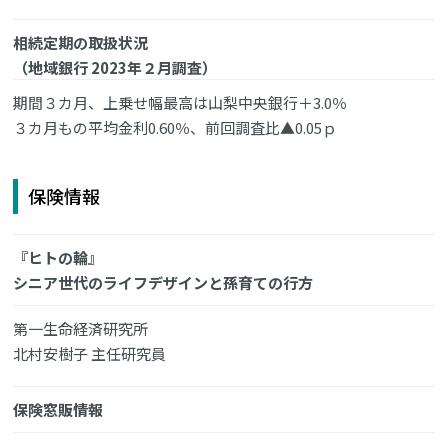
相続定期の取扱状況
（地域銀行 2023年２月調査）
期間３カ月、上乗せ幅最高は山梨中央銀行＋3.0％
３カ月もの平均金利0.60％、前回調査比▲0.05ｐ
保険情報
『ヒトの輪』
シニア世代のライフデザインと孫育ての行方
第一生命経済研究所
北村安樹子 主任研究員
保険窓販情報