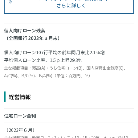
さらに詳しく
個人向けローン残高
（全国銀行 2023年３月末）
個人向けローン107行平均の前年同月末比2.1％増
平均個人ローン比率、1.5ｐ上昇29.3％
主な掲載項目：残高(A)・うち住宅ローン(B)、国内店貸出金残高(C)、
A/C(%)、B/C(%)、B/A(%)（単位：百万円、％）
経営情報
住宅ローン金利
（2023年６月）
主な掲載項目：改定日、2・3・5・７・10・15・20年、キャップ付10