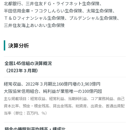
北都銀行、三井住友ＦＧ・ライフネット生命保険、
半田信用金庫・フコクしんらい生命保険、太陽生命保険、
Ｔ＆Ｄフィナンシャル生命保険、プルデンシャル生命保険、
三井住友海上あいおい生命保険
決算分析
全国145信組の決算概況
（2023年３月期）
経常収益、2022年３月期比166億円増の3,903億円
大阪協栄信用組合、純利益が業態唯一の100億円超
主な掲載項目：経常収益、経常利益、当期純利益、コア業務純益、自己
資本比率、預金・積金残高、貸出金残高、総資産、出資金、普通出資配
当率（単位：百万円、％）
預金の種類別平均残高・構成比