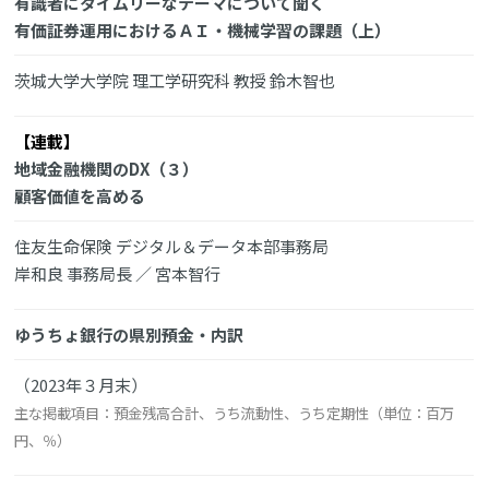
有識者にタイムリーなテーマについて聞く
有価証券運用におけるＡＩ・機械学習の課題（上）
茨城大学大学院 理工学研究科 教授 鈴木智也
【連載】
地域金融機関のDX（３）
顧客価値を高める
住友生命保険 デジタル＆データ本部事務局
岸和良 事務局長 ／ 宮本智行
ゆうちょ銀行の県別預金・内訳
（2023年３月末）
主な掲載項目：預金残高合計、うち流動性、うち定期性（単位：百万
円、％）