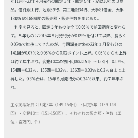
年11月～23年４月発行の固定３年・固定５年・変動10年の３商
品。信託銀１行、地銀59行、第二地銀34行、大手81信金、大手
13信組の188機関の販売額・販売件数をまとめた。
利率を見ると、固定３年ものは全て0.05％で前回調査と変わら
ず。５年ものは2015年８月発行分が0.09％を付けて以降、長らく
0.05％で推移してきたのが、今回調査対象の23年１月発行分の
141回が0.07％と0.05％から0.02ポイント上昇。0.05％からの上昇
は約７年半ぶり。変動10年の初回利率は151回～153回＝0.17％、
154回＝0.33％、155回＝0.32％、156回＝0.33％と0.3％台まで上
昇した。0.3％台は、15年８月発行分の0.34％以来、約７年半ぶ
り。
主な掲載項目：固定3年（149-154回）・固定5年（139-144
回）・変動10年（151-156回）、それぞれの販売額・件数（単
位：百万円、件）