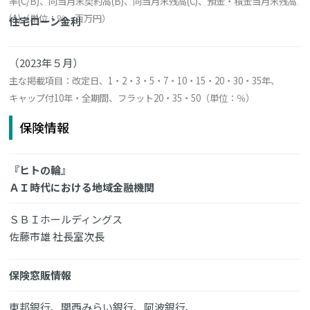
率(C/B)、同当月末契約高(B)、同当月末残高(C)、預金・積金当月末残高
(A)（単位：％、百万円）
住宅ローン金利
（2023年５月）
主な掲載項目：改定日、1・2・3・5・7・10・15・20・30・35年、
キャップ付10年・全期間、フラット20・35・50（単位：％）
保険情報
『ヒトの輪』
ＡＩ時代における地域金融機関
ＳＢＩホールディングス
佐藤市雄 社長室次長
保険窓販情報
東邦銀行、関西みらい銀行、阿波銀行、