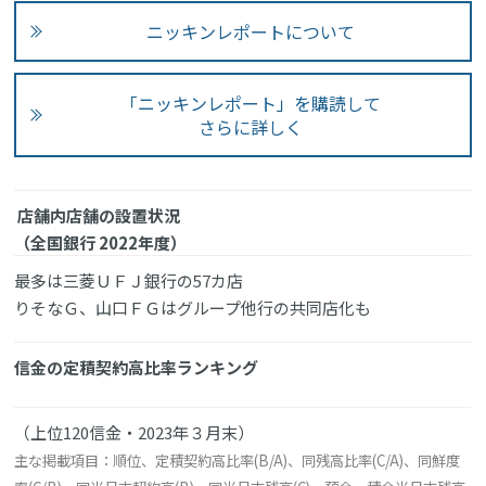
ニッキンレポートについて
「ニッキンレポート」を購読して
さらに詳しく
店舗内店舗の設置状況
（全国銀行 2022年度）
最多は三菱ＵＦＪ銀行の57カ店
りそなＧ、山口ＦＧはグループ他行の共同店化も
信金の定積契約高比率ランキング
（上位120信金・2023年３月末）
主な掲載項目：順位、定積契約高比率(B/A)、同残高比率(C/A)、同鮮度