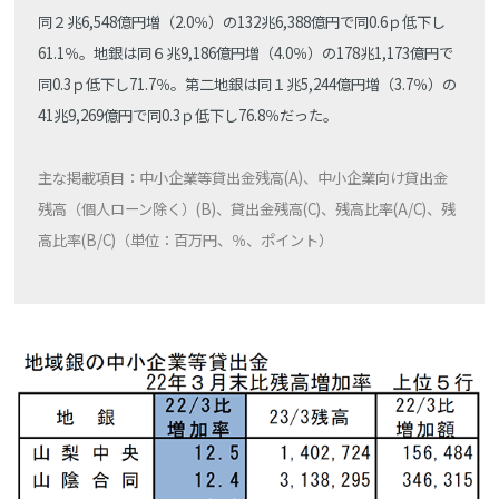
同２兆6,548億円増（2.0％）の132兆6,388億円で同0.6ｐ低下し
61.1％。地銀は同６兆9,186億円増（4.0％）の178兆1,173億円で
同0.3ｐ低下し71.7％。第二地銀は同１兆5,244億円増（3.7％）の
41兆9,269億円で同0.3ｐ低下し76.8％だった。
主な掲載項目：中小企業等貸出金残高(A)、中小企業向け貸出金
残高（個人ローン除く）(B)、貸出金残高(C)、残高比率(A/C)、残
高比率(B/C)（単位：百万円、％、ポイント）