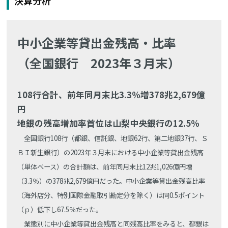
決算分析
中小企業等貸出金残高・比率
（全国銀行 2023年３月末）
108行合計、前年同月末比3.3％増378兆2,679億
円
地銀の残高増加率首位は山梨中央銀行の12.5％
全国銀行108行（都銀、信託銀、地銀62行、第二地銀37行、Ｓ
ＢＩ新生銀行）の2023年３月末における中小企業等貸出金残高
（単体ベース）の合計額は、前年同月末比12兆1,026億円増
（3.3％）の378兆2,679億円だった。中小企業等貸出金残高比率
（海外店分、特別国際金融取引勘定分を除く）は同0.5ポイント
（ｐ）低下し67.5％だった。
業態別に中小企業等貸出金残高と同残高比率をみると、都銀は