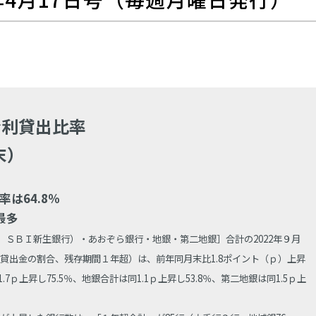
金利貸出比率
末）
は64.8％
最多
、ＳＢＩ新生銀行）・あおぞら銀行・地銀・第二地銀］合計の2022年９月
貸出金の割合、残存期間１年超）は、前年同月末比1.8ポイント（ｐ）上昇
7ｐ上昇し75.5％、地銀合計は同1.1ｐ上昇し53.8％、第二地銀は同1.5ｐ上