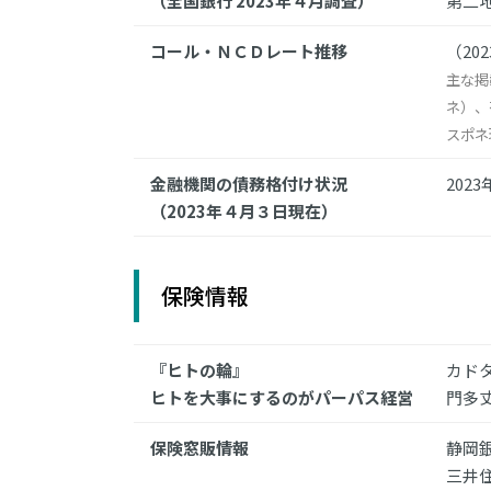
（全国銀行 2023年４月調査）
第二
コール・ＮＣＤレート推移
（20
主な掲
ネ）、
スポネ
金融機関の債務格付け状況
202
（2023年４月３日現在）
保険情報
『ヒトの輪』
カド
ヒトを大事にするのがパーパス経営
門多丈
保険窓販情報
静岡
三井