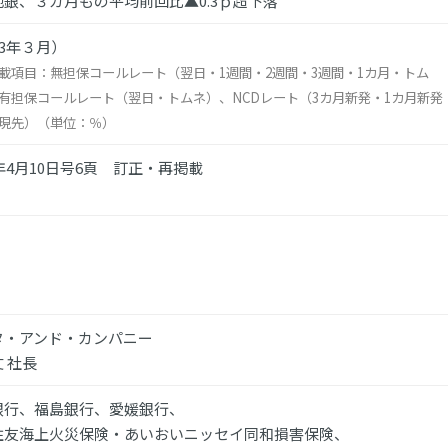
地銀、３カ月もの平均前回比▲0.3ｐ超下落
23年３月）
載項目：無担保コールレート（翌日・1週間・2週間・3週間・1カ月・トム
有担保コールレート（翌日・トムネ）、NCDレート（3カ月新発・1カ月新発
現先）（単位：％）
3年4月10日号6頁 訂正・再掲載
タ・アンド・カンパニー
 社長
銀行、福島銀行、愛媛銀行、
住友海上火災保険・あいおいニッセイ同和損害保険、