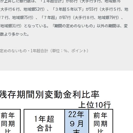
上昇した銀行数は、「１年超合計」が85行（大手行９行、地域銀76
大手行６行、地域銀52行）、「３年超５年以下」が55行（大手行５行、地
行７行、地域銀75行）、「７年超」が87行（大手行８行、地域銀79行）、
、地域銀31行）となっている。「期間の定めのないもの」以外の期間は、変
数より多かった。
期間の定めのないもの・1年超合計（単位：％、ポイント）