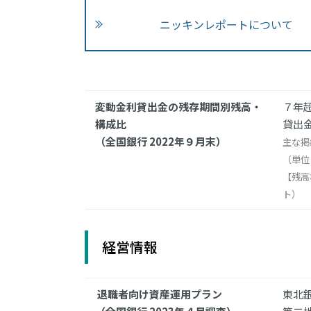
ニッキンレポートについて
変動金利貸出金の残存期間別残高・
７年超
構成比
貸出金
（全国銀行 2022年９月末）
主な掲
（単位
【残高
ト）
経営情報
退職者向け資産運用プラン
東北