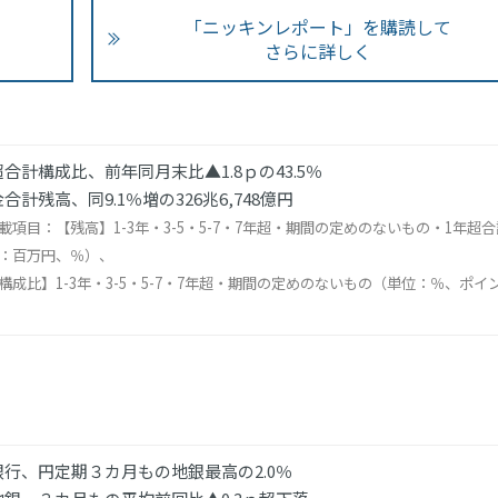
「ニッキンレポート」を購読して
さらに詳しく
合計構成比、前年同月末比▲1.8ｐの43.5％
合計残高、同9.1％増の326兆6,748億円
載項目：【残高】1-3年・3-5・5-7・7年超・期間の定めのないもの・1年超合
：百万円、％）、
構成比】1-3年・3-5・5-7・7年超・期間の定めのないもの（単位：％、ポイ
銀行、円定期３カ月もの地銀最高の2.0％