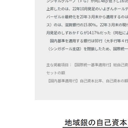
ンシャルグループ（ＦＧ）が同1.48ｐ低下し16.
上昇したのは、22年10月発足のいよぎんホー
バーゼルⅢ最終化を23年３月末から適用するの
ス）のは、滋賀銀行の15.80％。22年３月末の現行
月発足のしずおかＦＧが14.17％だった（同社に
国内基準を適用する銀行は93行（大手行等４行、
（シンガポール支店）を閉鎖したため、国際統一
主な掲載項目：【国際統一基準適用行】総自己資本比
セットの額
【国内基準適用行】自己資本比率、自己資本の額