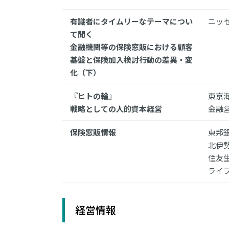
有識者にタイムリーなテーマについ
ニッ
て聞く
金融機関等の保険窓販における顧客
基盤と保険加入検討行動の差異・変
化（下）
『ヒトの輪』
東京
戦略としての人的資本経営
金融
保険窓販情報
東邦
北伊
住友
ライ
経営情報