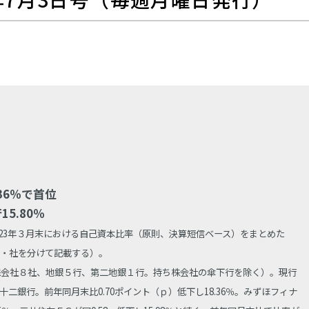
）
36％で首位
5.80％
023年３月末における自己資本比率（原則、決算短信ベース）をまとめた
・社を分けて記載する）。
株会社８社、地銀５行、第二地銀１行。持ち株会社の傘下行を除く）。現行
二銀行。前年同月末比0.70ポイント（ｐ）低下し18.36％。みずほフィナ