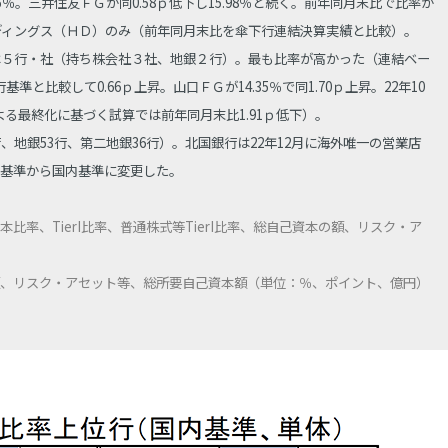
05％。三井住友ＦＧが同0.58ｐ低下し15.98％と続く。前年同月末比で比率が
ルディングス（ＨＤ）のみ（前年同月末比を傘下行連結決算実績と比較）。
は５行・社（持ち株会社３社、地銀２行）。最も比率が高かった（連結ベー
基準と比較して0.66ｐ上昇。山口ＦＧが14.35％で同1.70ｐ上昇。22年10
よる最終化に基づく試算では前年同月末比1.91ｐ低下）。
地銀53行、第二地銀36行）。北国銀行は22年12月に海外唯一の営業店
基準から国内基準に変更した。
率、TierI比率、普通株式等TierI比率、総自己資本の額、リスク・ア
、リスク・アセット等、総所要自己資本額（単位：％、ポイント、億円）