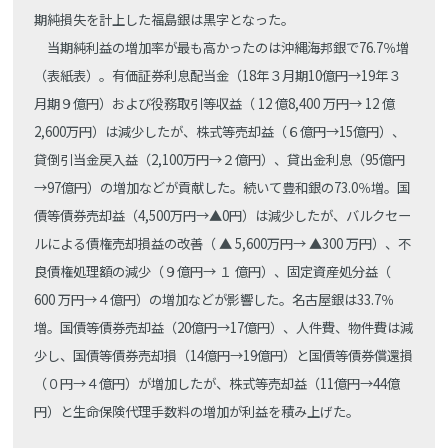
期純損失を計上した福島銀は黒字となった。
当期純利益の増加率が最も高かったのは沖縄海邦銀で76.7％増
（表紙表）。有価証券利息配当金（18年３月期10億円→19年３
月期９億円）および役務取引等収益（ 12 億8,400 万円→ 12 億
2,600万円）は減少したが、株式等売却益（６億円→15億円）、
貸倒引当金戻入益（2,100万円→２億円）、貸出金利息（95億円
→97億円）の増加などが貢献した。続いて豊和銀の73.0％増。国
債等債券売却益（4,500万円→▲0円）は減少したが、バルクセー
ルによる債権売却損益の改善（ ▲ 5,600万円→ ▲300 万円）、不
良債権処理額の減少（９億円→ １ 億円）、固定資産処分益（
600 万円→４億円）の増加などが影響した。名古屋銀は33.7％
増。国債等債券売却益（20億円→17億円）、人件費、物件費は減
少し、国債等債券売却損（14億円→19億円）と国債等債券償還損
（０円→４億円）が増加したが、株式等売却益（11億円→44億
円）と生命保険代理手数料の増加が利益を積み上げた。