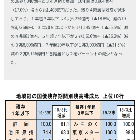
の26兆7,046億円と３年連続で増加。10年超は8,964億円
（17.0％）増の６兆1,408億円だった。残り４階層は残高が減少
しており、１年超３年以下は４兆6,224億円（▲18.8％）減の19
兆8,736億円、３ 年超５ 年以下が５ 兆1,145 億円（ ▲55.5％）減
の４兆981億円、５年超７年以下が２兆1,616億円（▲36.2％）減
の３兆8,096億円、７年超10年以下が１兆3,003億円（▲31.5％）
減の２兆8,146億円と各階層とも２桁パーセントの減少となっ
た。