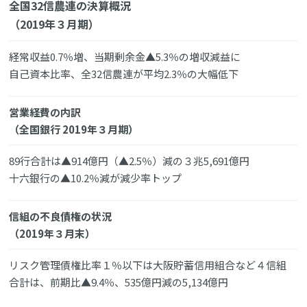
全国32信農連の決算概況
（2019年３月期）
経常収益0.7％増、当期剰余金▲5.3％の増収減益に
自己資本比率、全32信農連が平均2.3％の大幅低下
営業経費の内訳
（全国銀行 2019年３月期）
89行合計は▲914億円（▲2.5％）減の３兆5,691億円
十六銀行の▲10.2％減が減少率トップ
信組の不良債権の状況
（2019年３月末）
リスク管理債権比率１％以下は大阪貯蓄信用組合など４信組
合計は、前期比▲9.4％、535億円減の5,134億円