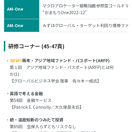
マクロアロケーター戦略指数参照型ゴールドマン・
AM-One
“おまもりOne2022-12”
AM-One
みずほグローバル・ターゲット利回り債券ファンド2
研修コーナー (45-47頁)
NEW!!
再考・アジア地域ファンド・パスポート(ARFP)
第１回 アジア地域ファンド・パスポート(ARFP)とは何
か(1)
【グローバルビジネス学会 理事 佐々木一成氏】
英語で考える金融
第54回 金融サービス
【Patrick E. Connolly／大久保良夫氏】
続・温故知新のつみたて投資
第65回 生保入らずともリスクなし