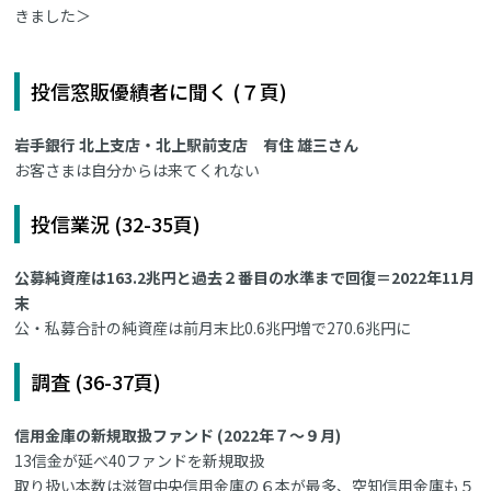
きました＞
投信窓販優績者に聞く (７頁)
岩手銀行 北上支店・北上駅前支店 有住 雄三さん
お客さまは自分からは来てくれない
投信業況 (32-35頁)
公募純資産は163.2兆円と過去２番目の水準まで回復＝2022年11月
末
公・私募合計の純資産は前月末比0.6兆円増で270.6兆円に
調査 (36-37頁)
信用金庫の新規取扱ファンド (2022年７～９月)
13信金が延べ40ファンドを新規取扱
取り扱い本数は滋賀中央信用金庫の６本が最多、空知信用金庫も５