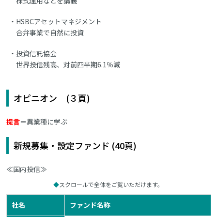
株式運用などを講義
HSBCアセットマネジメント
合弁事業で自然に投資
投資信託協会
世界投信残高、対前四半期6.1％減
オピニオン (３頁)
提言
＝異業種に学ぶ
新規募集・設定ファンド (40頁)
≪国内投信≫
スクロールで全体をご覧いただけます。
社名
ファンド名称