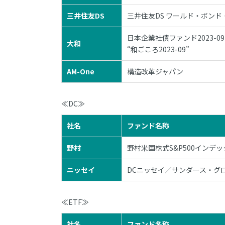
三井住友DS
三井住友DS ワールド・ボンド・
日本企業社債ファンド2023-09
大和
“和ごころ2023-09”
AM-One
構造改革ジャパン
≪DC≫
社名
ファンド名称
野村
野村米国株式S&P500インデ
ニッセイ
DCニッセイ／サンダース・グ
≪ETF≫
社名
ファンド名称