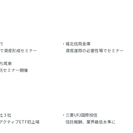
行
城北信用金庫
SAで資産形成セミナー
資産運用の必要性等でセミナー
いち尾東
託セミナー開催
社３社
三菱UFJ国際投信
アクティブETF初上場
信託報酬、業界最低水準に