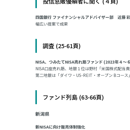
投信窓販優績者に聞く (４頁)
四国銀行 ファイナンシャルアドバイザー部 近藤 
幅広い提案で成果
調査 (25-61頁)
NISA、つみたてNISA売れ筋ファンド (2023年４～
NISA口座売れ筋、地銀１位は野村「米国株式配当貴
第二地銀は「ダイワ・US-REIT・オープン Bコ
ファンド列島 (63-66頁)
新潟県
新NISAに向け販売体制強化