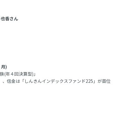
彩也香さん
６月)
族(年４回決算型)」
ース」、信金は「しんきんインデックスファンド225」が首位