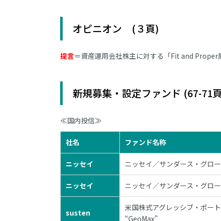
オピニオン (３頁)
提言
＝資産運用会社株主に対する「Fit and Prop
新規募集・設定ファンド (67-71頁
≪国内投信≫
社名
ファンド名称
ニッセイ
ニッセイ／サンダース・グロー
ニッセイ
ニッセイ／サンダース・グロー
米国株式アグレッシブ・ポー
susten
“GeoMax”