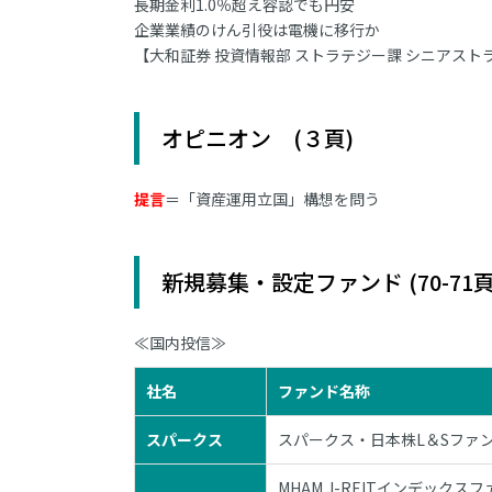
長期金利1.0％超え容認でも円安
企業業績のけん引役は電機に移行か
【大和証券 投資情報部 ストラテジー課 シニアスト
オピニオン (３頁)
提言
＝「資産運用立国」構想を問う
新規募集・設定ファンド (70-71頁
≪国内投信≫
社名
ファンド名称
スパークス
スパークス・日本株L＆Sファンド
MHAM J-REITインデックス