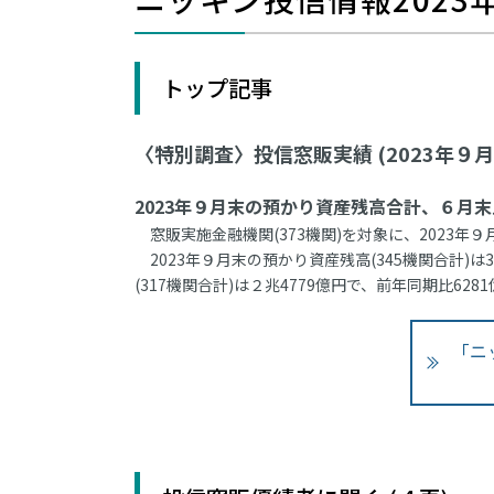
トップ記事
〈特別調査〉投信窓販実績 (2023年９月
2023年９月末の預かり資産残高合計、６月末比
窓販実施金融機関(373機関)を対象に、2023年
2023年９月末の預かり資産残高(345機関合計)は3
(317機関合計)は２兆4779億円で、前年同期比628
「ニ