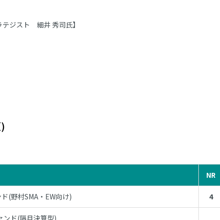
ラテジスト 細井 秀司氏】
)
NR
(野村SMA・EW向け)
4
ファンド(隔月決算型)