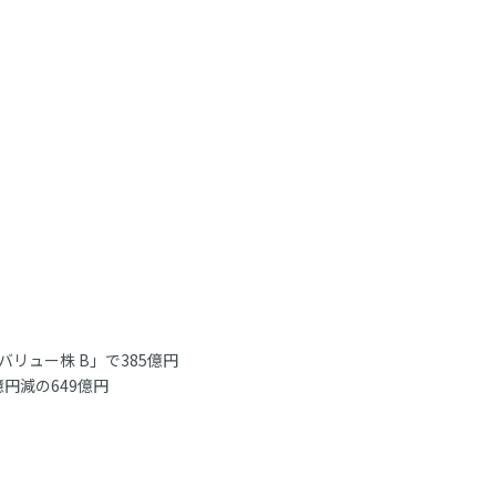
リュー株 B」で385億円
億円減の649億円