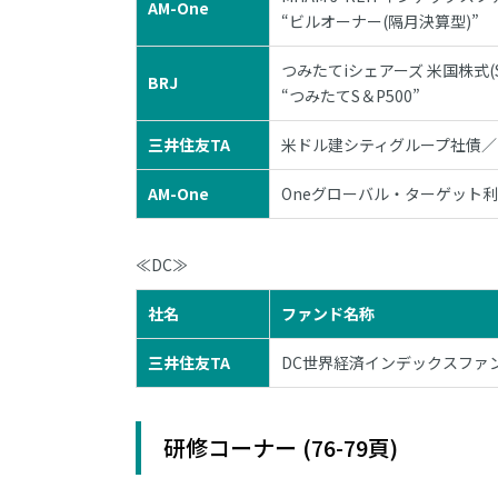
AM-One
“ビルオーナー(隔月決算型)”
つみたてiシェアーズ 米国株式(
BRJ
“つみたてS＆P500”
三井住友TA
米ドル建シティグループ社債／国
AM-One
Oneグローバル・ターゲット利回
≪DC≫
社名
ファンド名称
三井住友TA
DC世界経済インデックスファン
研修コーナー (76-79頁)