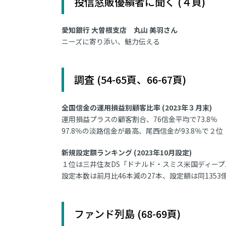
投信窓販優績者に聞く (４頁)
愛知銀行 大曽根支店 丸山 美羽さん
ニーズに寄り添い、魅力伝える
調査 (54-65頁、66-67頁)
全国信金の運用損益別顧客比率 (2023年３月末)
運用損益プラスの顧客割合、76信金平均で73.8％
97.8％の淡路信金が最高、尾西信金が93.8％で２位
新規設定額ランキング (2023年10月設定)
１位は三井住友DS「ドナルド・スミス米国ディープバ
設定本数は前月比46本減の27本、設定額は同1353
ファンド列島 (68-69頁)