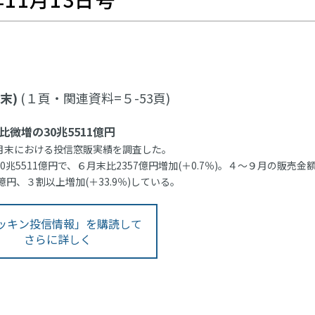
末)
(１頁・関連資料=５-53頁)
微増の30兆5511億円
９月末における投信窓販実績を調査した。
0兆5511億円で、６月末比2357億円増加(＋0.7％)。４～９月の販売金
1億円、３割以上増加(＋33.9％)している。
ッキン投信情報」を購読して
さらに詳しく