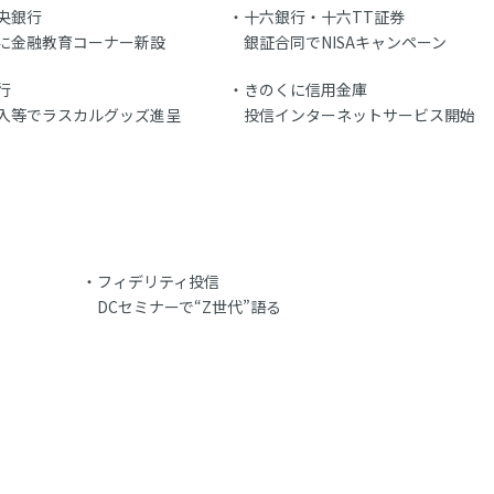
央銀行
十六銀行・十六TT証券
に金融教育コーナー新設
銀証合同でNISAキャンペーン
行
きのくに信用金庫
入等でラスカルグッズ進呈
投信インターネットサービス開始
フィデリティ投信
DCセミナーで“Z世代”語る