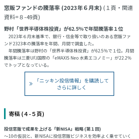
窓販ファンドの騰落率 (2023年６月末)
(１頁・関連
資料=８-49頁)
野村「世界半導体株投資」が62.5％で年間騰落率１位
2023年６月末基準で、銀行・信金等で取り扱いのある窓販ファ
ンド2323本の騰落率を年間、月間で調査した。
年間騰落率は野村の「世界半導体株投資」が62.5％で１位。月間
騰落率は三菱UFJ国際の「eMAXIS Neo 水素エコノミー」が22.2％
でトップとなっている。
「ニッキン投信情報」を購読して
さらに詳しく
寄稿 (４-５頁)
投信窓販で成果を上げる「新NISA」戦略 (第１回)
～10の仮説と、新NISAに投信窓販ビジネスを効率よく乗せていく