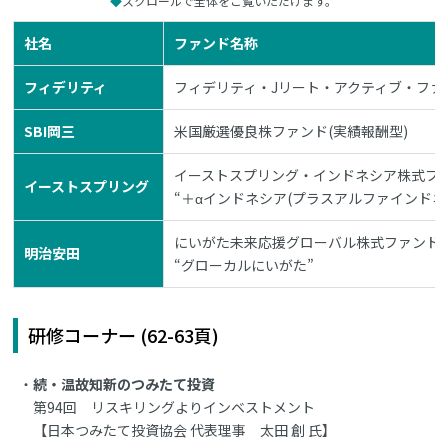
スクロールで全体をご覧いただけます。
社名
ファンド名称
フィデリティ
フィデリティ・Jリート・アクティブ・ファ
SBI岡三
米国厳選優良株ファンド(実績報酬型)
イーストスプリング・インドネシア株式ファ
イーストスプリング
“＋αインドネシア(プラスアルファインドネ
にいがた未来応援グローバル株式ファンド
明治安田
“グローカルにいがた”
研修コーナー (62-63頁)
続・温故知新のつみたて投資
第94回 リスキリングよりインベストメント
【日本つみたて投資協会 代表理事 太田 創 氏】