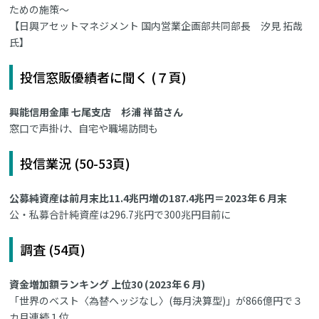
ための施策～
【日興アセットマネジメント 国内営業企画部共同部長 汐見 拓哉
氏】
投信窓販優績者に聞く (７頁)
興能信用金庫 七尾支店 杉浦 祥苗さん
窓口で声掛け、自宅や職場訪問も
投信業況 (50-53頁)
公募純資産は前月末比11.4兆円増の187.4兆円＝2023年６月末
公・私募合計純資産は296.7兆円で300兆円目前に
調査 (54頁)
資金増加額ランキング 上位30 (2023年６月)
「世界のベスト〈為替ヘッジなし〉(毎月決算型)」が866億円で３
カ月連続１位