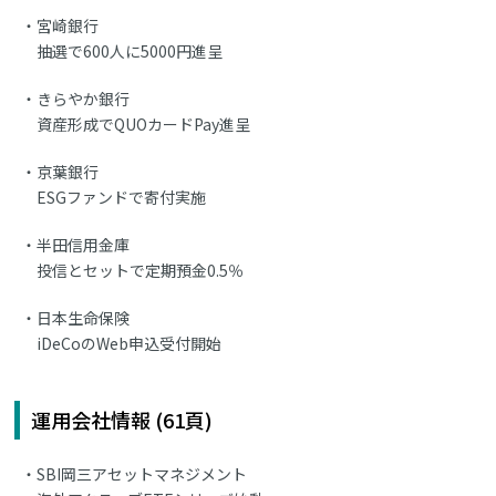
宮崎銀行
抽選で600人に5000円進呈
きらやか銀行
資産形成でQUOカードPay進呈
京葉銀行
ESGファンドで寄付実施
半田信用金庫
投信とセットで定期預金0.5％
日本生命保険
iDeCoのWeb申込受付開始
運用会社情報 (61頁)
SBI岡三アセットマネジメント