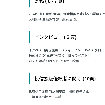
寄稿 (６-７頁)
2024年からの新NISA、制度概要と家計への影響 (上
大和総研 金融調査部 藤原 翼 氏
インタビュー (８頁)
インベスコ英国拠点 スティーブン・アネス グロー
株式投資の“王道”を貫く「世界のベスト」
74カ月連続純流入で3500億円突破
投信窓販優績者に聞く (10頁)
亀有信用金庫 竹之塚支店 國松 直子さん
主婦目線の提案で共感