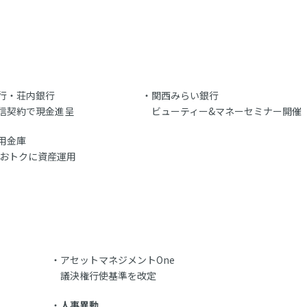
行・荘内銀行
関西みらい銀行
信契約で現金進呈
ビューティー&マネーセミナー開催
用金庫
Aでおトクに資産運用
アセットマネジメントOne
議決権行使基準を改定
人事異動