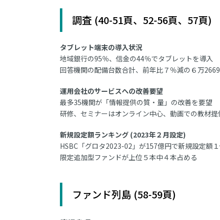
調査 (40-51頁、52-56頁、57頁)
タブレット端末の導入状況
地域銀行の95％、信金の44％でタブレットを導入
回答機関の配備台数合計、前年比７％減の６万266
運用会社のサービスへの改善要望
最多35機関が「情報提供の質・量」の改善を要望
研修、セミナーはオンライン中心、動画での教材提
新規設定額ランキング (2023年２月設定)
HSBC「グロタ2023-02」が157億円で新規設定額
限定追加型ファンドが上位５本中４本占める
ファンド列島 (58-59頁)