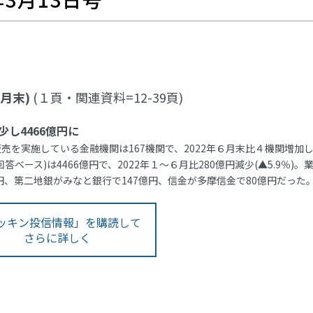
月末)
(１頁・関連資料=12-39頁)
少し4466億円に
売を実施している金融機関は167機関で、2022年６月末比４機関増加
ベース)は4466億円で、2022年１～６月比280億円減少(▲5.9％)。
円、第二地銀がみなと銀行で147億円、信金が多摩信金で80億円だった
ッキン投信情報」を購読して
さらに詳しく