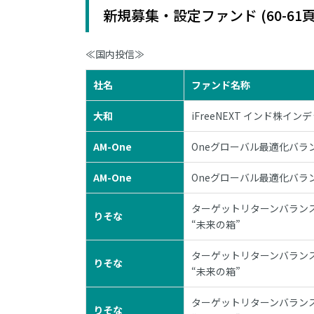
新規募集・設定ファンド (60-61頁
≪国内投信≫
社名
ファンド名称
大和
iFreeNEXT インド株イン
AM-One
Oneグローバル最適化バラ
AM-One
Oneグローバル最適化バラ
ターゲットリターンバランス
りそな
“未来の箱”
ターゲットリターンバランス
りそな
“未来の箱”
ターゲットリターンバランス
りそな