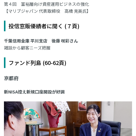
第４回 富裕層向け資産運用ビジネスの強化
【マリブジャパン 代表取締役 高橋 克英氏】
投信窓販優績者に聞く (７頁)
千葉信用金庫 平川支店 後藤 咲彩さん
雑談から顧客ニーズ把握
ファンド列島 (60-62頁)
京都府
新NISA控え新規口座開設が好調