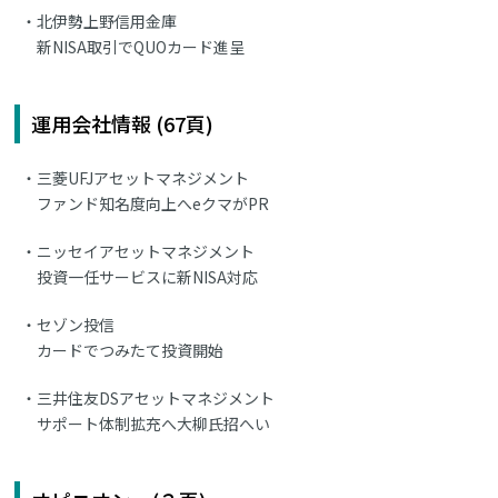
北伊勢上野信用金庫
新NISA取引でQUOカード進呈
運用会社情報 (67頁)
三菱UFJアセットマネジメント
ファンド知名度向上へeクマがPR
ニッセイアセットマネジメント
投資一任サービスに新NISA対応
セゾン投信
カードでつみたて投資開始
三井住友DSアセットマネジメント
サポート体制拡充へ大柳氏招へい