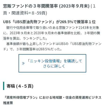
窓販ファンドの３年間騰落率 (2023年９月末)
(１
頁・関連資料=８-59頁)
UBS「UBS原油先物ファンド」が269.5％で騰落率１位
銀行や信用金庫等で取り扱いのある窓販ファンド2143本を対象
に、2023年９月末と2020年９月末の基準価額を比較、３年間の騰
落率を算出、ランキングした。
基準価額が最も上昇したファンドはUBSの「UBS原油先物ファン
ド」で、３年間騰落率は269.5％だった。
「ニッキン投信情報」を購読して
さらに詳しく
寄稿 (４-５頁)
「資産所得倍増プラン」における地域銀・信金の資産運用ビジネス
推進策