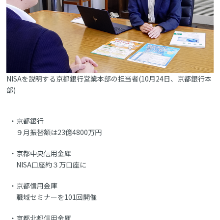
NISAを説明する京都銀行営業本部の担当者(10月24日、京都銀行本
部)
京都銀行
９月振替額は23億4800万円
京都中央信用金庫
NISA口座約３万口座に
京都信用金庫
職域セミナーを101回開催
京都北都信用金庫