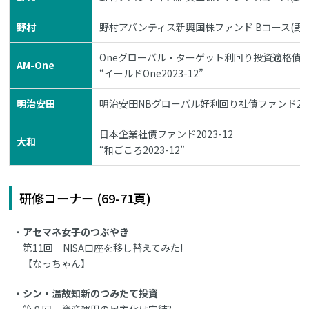
野村
野村アバンティス新興国株ファンド Bコース(野村
Oneグローバル・ターゲット利回り投資適格債券ファ
AM-One
“イールドOne2023-12”
明治安田
明治安田NBグローバル好利回り社債ファンド2023
日本企業社債ファンド2023-12
大和
“和ごころ2023-12”
研修コーナー (69-71頁)
アセマネ女子のつぶやき
第11回 NISA口座を移し替えてみた!
【なっちゃん】
シン・温故知新のつみたて投資