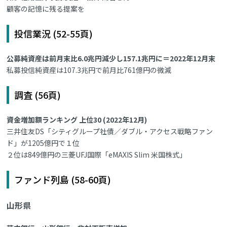
顧客の記憶に残る提案を
投信業況 (52-55頁)
公募純資産は前月末比6.0兆円減少し157.1兆円に＝2022年12月末
私募投信純資産は107.3兆円で前月比761億円の微減
調査 (56頁)
資金増加額ランキング 上位30 (2022年12月)
三井住友DS「シティグループ社債／ダブル・アクセス戦略ファン
ド」が1205億円で１位
２位は849億円の三菱UFJ国際「eMAXIS Slim 米国株式」
ファンド列島 (58-60頁)
山形県