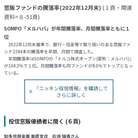
窓販ファンドの騰落率(2022年12月末)
(１頁・関連
資料=８-51頁)
SOMPO「メルハバ」が年間騰落率、月間騰落率ともに１
位
2022年12月末基準で、銀行・信金等で取り扱いのある窓販ファ
ンド2244本の騰落率を年間、月間で調査した。
年間騰落率はSOMPOの「トルコ株式オープン(愛称：メルハバ)」
が104.2％で１位。月間騰落率も同ファンドが8.0％でトップとなっ
ている。
「ニッキン投信情報」を購読して
さらに詳しく
投信窓販優績者に聞く (６頁)
知多信用金庫 美原支店 松井 陽香さん