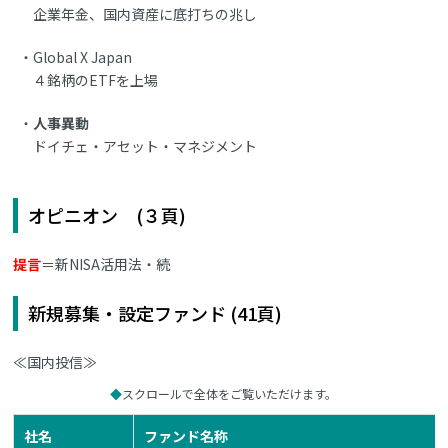
企業年金、国内資産に底打ちの兆し
Global X Japan
４銘柄のETFを上場
人事異動
ドイチェ・アセット・マネジメント
オピニオン (３頁)
提言
＝新NISA活用法・続
新規募集・設定ファンド (41頁)
≪国内投信≫
スクロールで全体をご覧いただけます。
社名
ファンド名称