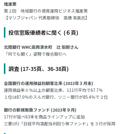
推進策
第２回 地域銀行の資産運用ビジネス推進策
【マリブジャパン 代表取締役 高橋 克英氏】
投信窓販優績者に聞く (６頁)
北陸銀行 WMC高岡清水町 辻 梨那さん
「何でも聞く」姿勢で複合取引へ
調査 (17-35頁、36-38頁)
全国銀行の運用損益別顧客比率 (2023年３月末)
運用損益率０％以上の顧客比率、111行平均で67.7％
１位は87.0％のスルガ銀行、ソニー銀行が85.4％で２位
銀行の新規取扱ファンド (2023年９月)
17行が延べ63本を商品ラインアップに追加
三菱UFJ「日経平均高配当利回り株ファンド」を３行が採用