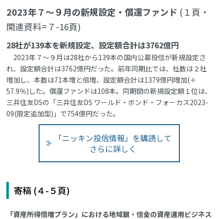
2023年７～９月の新規設定・償還ファンド
(１頁・
関連資料=７-16頁)
28社が139本を新規設定、設定額合計は3762億円
2023年７～９月は28社から139本の国内公募投信が新規設定さ
れ、設定額合計は3762億円だった。前年同期比では、社数は２社
増加し、本数は71本増と倍増、設定額合計は1379億円増加(＋
57.9％)した。償還ファンドは108本。同期間の新規設定額１位は、
三井住友DSの「三井住友DS ワールド・ボンド・フォーカス2023-
09(限定追加型)」で754億円だった。
「ニッキン投信情報」を購読して
さらに詳しく
寄稿 (４-５頁)
「資産所得倍増プラン」における地域銀・信金の資産運用ビジネス