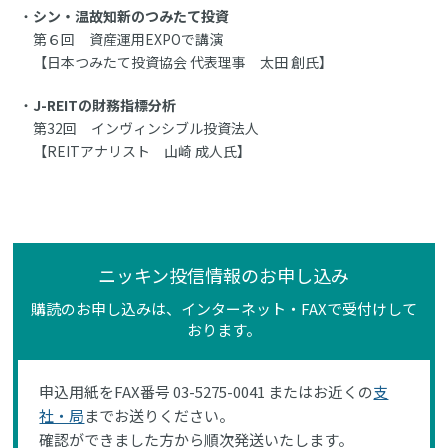
シン・温故知新のつみたて投資
第６回 資産運用EXPOで講演
【日本つみたて投資協会 代表理事 太田 創氏】
J-REITの財務指標分析
第32回 インヴィンシブル投資法人
【REITアナリスト 山崎 成人氏】
ニッキン投信情報のお申し込み
購読のお申し込みは、インターネット・FAXで受付けして
おります。
申込用紙をFAX番号 03-5275-0041 またはお近くの
支
社・局
までお送りください。
確認ができました方から順次発送いたします。