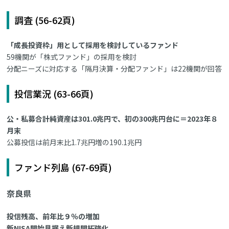
調査 (56-62頁)
「成長投資枠」用として採用を検討しているファンド
59機関が「株式ファンド」の採用を検討
分配ニーズに対応する「隔月決算・分配ファンド」は22機関が回答
投信業況 (63-66頁)
公・私募合計純資産は301.0兆円で、初の300兆円台に＝2023年８
月末
公募投信は前月末比1.7兆円増の190.1兆円
ファンド列島 (67-69頁)
奈良県
投信残高、前年比９％の増加
新NISA開始見据え新規開拓強化