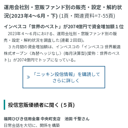
運用会社別・窓販ファンド別の販売・設定・解約状
況(2023年4～6月・下)
(1頁・関連資料=7-55頁)
インベスコ「世界のベスト」が2074億円で資金増加額１位
2023年４～６月における、運用会社別・窓販ファンド別の販
売・設定・解約状況を調査した(連載２回目)。
３カ月間の資金増加額は、インベスコの「インベスコ 世界厳選
株式オープン〈為替ヘッジなし〉(毎月決算型)(愛称：世界のベス
ト)」が2074億円でトップになっている。
「ニッキン投信情報」を購読して
さらに詳しく
投信窓販優績者に聞く (５頁)
福岡ひびき信用金庫 中央町支店 池田 千聖さん
日常会話を大切に、関係を構築