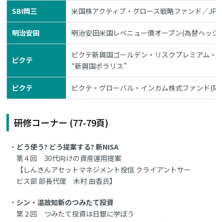
SBI岡三
米国株アクティブ・グロース戦略ファンド／JP
明治安田
明治安田米国レベニュー債オープン(為替ヘッジ
ピクテ新興国ゴールデン・リスクプレミアム・
ピクテ
“新興国ポラリス”
ピクテ
ピクテ・グローバル・インカム株式ファンド(隔
研修コーナー (77-79頁)
どう使う? どう提案する? 新NISA
第４回 30代向けの資産運用提案
【しんきんアセットマネジメント投信 クライアントサー
ビス部 部長代理 木村 由香氏】
シン・温故知新のつみたて投資
第２回 つみたて投資は日銀に学ぼう