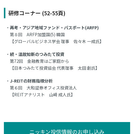
研修コーナー (52-55頁)
再考・アジア地域ファンド・パスポート(ARFP)
第８回 ARFP加盟国(5) 韓国
【グローバルビジネス学会 理事 佐々木 一成氏】
続・温故知新のつみたて投資
第72回 金融教育はご家庭から
【日本つみたて投資協会 代表理事 太田 創氏】
J-REITの財務指標分析
第６回 大和証券オフィス投資法人
【REITアナリスト 山崎 成人氏】
ニッキン投信情報のお申し込み