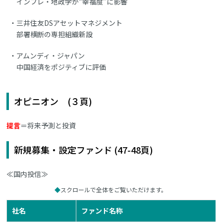
インフレ・地政学が“幸福度”に影響
三井住友DSアセットマネジメント
部署横断の専担組織新設
アムンディ・ジャパン
中国経済をポジティブに評価
オピニオン (３頁)
提言
＝将来予測と投資
新規募集・設定ファンド (47-48頁)
≪国内投信≫
スクロールで全体をご覧いただけます。
社名
ファンド名称