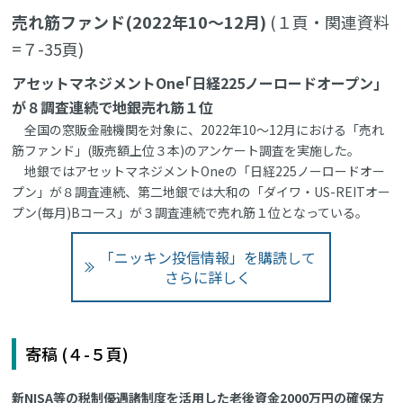
売れ筋ファンド(2022年10～12月)
(１頁・関連資料
=７-35頁)
アセットマネジメントOne｢日経225ノーロードオープン｣
が８調査連続で地銀売れ筋１位
全国の窓販金融機関を対象に、2022年10～12月における「売れ
筋ファンド」(販売額上位３本)のアンケート調査を実施した。
地銀ではアセットマネジメントOneの「日経225ノーロードオー
プン」が８調査連続、第二地銀では大和の「ダイワ・US-REITオー
プン(毎月)Bコース」が３調査連続で売れ筋１位となっている。
「ニッキン投信情報」を購読して
さらに詳しく
寄稿 (４-５頁)
新NISA等の税制優遇諸制度を活用した老後資金2000万円の確保方