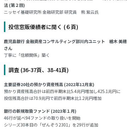
法 (第２回)
ニッセイ基礎研究所 金融研究部 研究員 熊 紫云氏
投信窓販優績者に聞く (６頁)
鹿児島銀行 金融資産コンサルティング部川内ユニット 楢木 美穂
さん
丁寧に「信頼関係」築く
調査 (36-37頁、38-41頁)
主要証券20社の預かり資産残高 (2022年12月末)
預かり資産残高合計は前四半期末比5.4兆円増加し425.1兆円に
投信残高合計は70.9兆円で前四半期末比1.2兆円増加
銀行の新規取扱ファンド (2023年１月)
46行が延べ94ファンドの取り扱いを開始
シリーズ30本目の「ぜんぞう2301」を29行が追加