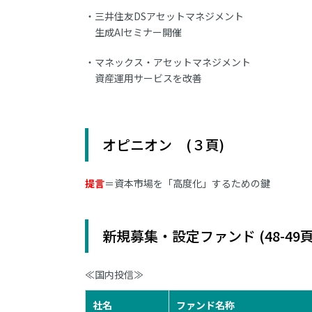
三井住友DSアセットマネジメント
生成AIセミナー開催
マネックス・アセットマネジメント
資産運用サービスを改善
オピニオン (３頁)
提言
＝資本市場を「高度化」するための鍵
新規募集・設定ファンド (48-49頁
≪国内投信≫
社名
ファンド名称