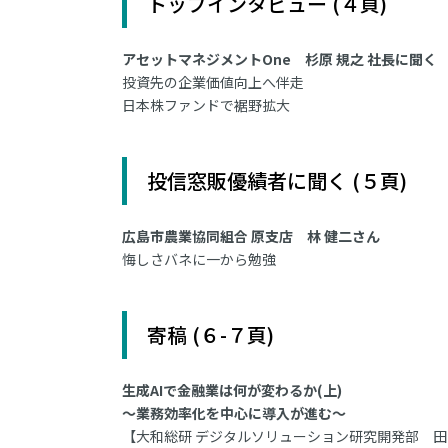
トップインタビュー (４頁)
アセットマネジメントOne 杉原 規之 社長に聞く
投資先の企業価値向上へ伴走
日本株ファンドで裾野拡大
投信窓販優績者に聞く (５頁)
広島市農業協同組合 原支店 林 健二さん
悔しさバネに一から勉強
寄稿 (６-７頁)
生成AIで金融業は何が変わるか(上)
～業務効率化を中心に導入が進む～
【大和総研 デジタルソリューション研究開発部 田