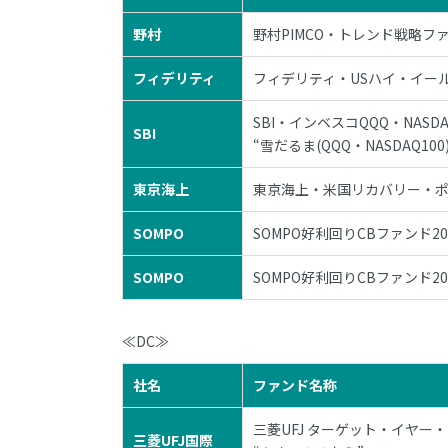
野村
野村PIMCO・トレンド戦略ファ
フィデリティ
フィデリティ・USハイ・イール
SBI・インベスコQQQ・NAS
SBI
“雪だるま(QQQ・NASDAQ100)
東京海上
東京海上・米国リカバリー・
SOMPO
SOMPO好利回りCBファンド2
SOMPO
SOMPO好利回りCBファンド2
≪DC≫
社名
ファンド名称
三菱UFJ ターゲット・イヤー・
三菱UFJ国際