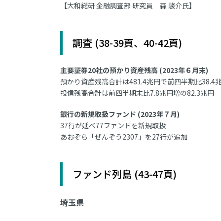
【大和総研 金融調査部 研究員 森 駿介氏】
調査 (38-39頁、40-42頁)
主要証券20社の預かり資産残高 (2023年６月末)
預かり資産残高合計は481.4兆円で前四半期比38.4
投信残高合計は前四半期末比7.8兆円増の82.3兆円
銀行の新規取扱ファンド (2023年７月)
37行が延べ77ファンドを新規取扱
あおぞら「ぜんぞう2307」を27行が追加
ファンド列島 (43-47頁)
埼玉県