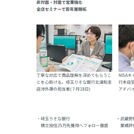
非対面・対面で営業強化
全店セミナーで若年層開拓
丁寧な対応で商品理解を深めてもらうこ
NISA
とを心掛ける。埼玉りそな銀行北浦和支
行本店
店渉外課の担当者(７月18日)
アドバイ
埼玉りそな銀行
武蔵野
積立投信25万先獲得へフォロー徹底
業績評