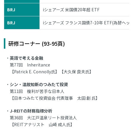
BRJ
iシェアーズ 米国債20年超 ETF
BRJ
iシェアーズ フランス国債7-10年 ETF(為替ヘッ
研修コーナー (93-95頁)
英語で考える金融
第77回 Inheritance
【Patrick E. Connolly氏】【大久保 良夫氏】
シン・温故知新のつみたて投資
第11回 複利が苦手な日本人
【日本つみたて投資協会 代表理事 太田 創 氏】
J-REITの財務指標分析
第36回 大江戸温泉リート投資法人
【REITアナリスト 山崎 成人氏】