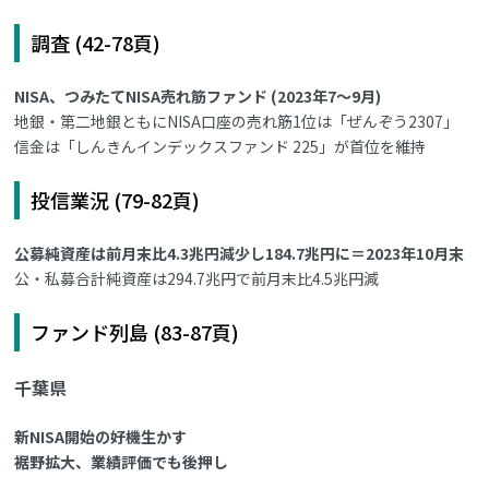
調査 (42-78頁)
NISA、つみたてNISA売れ筋ファンド (2023年7～9月)
地銀・第二地銀ともにNISA口座の売れ筋1位は「ぜんぞう2307」
信金は「しんきんインデックスファンド 225」が首位を維持
投信業況 (79-82頁)
公募純資産は前月末比4.3兆円減少し184.7兆円に＝2023年10月末
公・私募合計純資産は294.7兆円で前月末比4.5兆円減
ファンド列島 (83-87頁)
千葉県
新NISA開始の好機生かす
裾野拡大、業績評価でも後押し