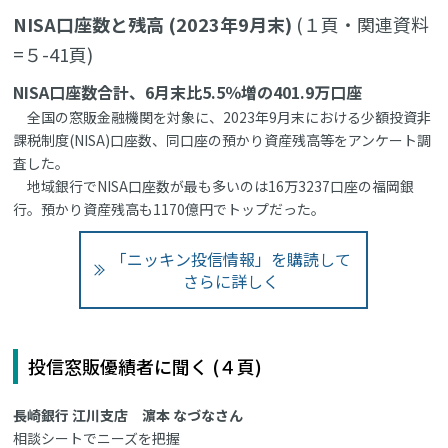
NISA口座数と残高 (2023年9月末)
(１頁・関連資料
=５-41頁)
NISA口座数合計、6月末比5.5％増の401.9万口座
全国の窓販金融機関を対象に、2023年9月末における少額投資非
課税制度(NISA)口座数、同口座の預かり資産残高等をアンケート調
査した。
地域銀行でNISA口座数が最も多いのは16万3237口座の福岡銀
行。預かり資産残高も1170億円でトップだった。
「ニッキン投信情報」を購読して
さらに詳しく
投信窓販優績者に聞く (４頁)
長崎銀行 江川支店 濵本 なづなさん
相談シートでニーズを把握