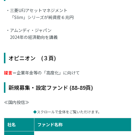
三菱UFJアセットマネジメント
「Slim」シリーズが純資産６兆円
アムンディ・ジャパン
2024年の経済動向を講義
オピニオン (３頁)
提言
＝企業年金等の「高度化」に向けて
新規募集・設定ファンド (88-89頁)
≪国内投信≫
スクロールで全体をご覧いただけます。
社名
ファンド名称