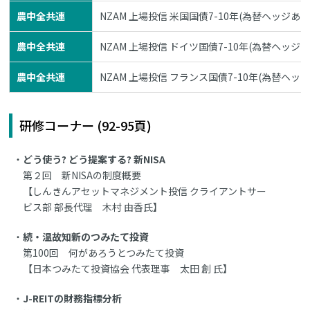
農中全共連
NZAM 上場投信 米国国債7-10年(為替ヘッジあり
農中全共連
NZAM 上場投信 ドイツ国債7-10年(為替ヘッジあ
農中全共連
NZAM 上場投信 フランス国債7-10年(為替ヘッジ
研修コーナー (92-95頁)
どう使う? どう提案する? 新NISA
第２回 新NISAの制度概要
【しんきんアセットマネジメント投信 クライアントサー
ビス部 部長代理 木村 由香氏】
続・温故知新のつみたて投資
第100回 何があろうとつみたて投資
【日本つみたて投資協会 代表理事 太田 創 氏】
J-REITの財務指標分析