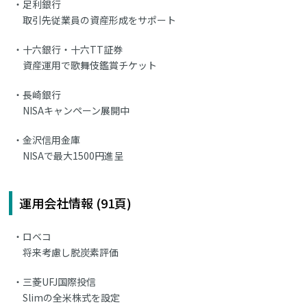
足利銀行
取引先従業員の資産形成をサポート
十六銀行・十六TT証券
資産運用で歌舞伎鑑賞チケット
長崎銀行
NISAキャンペーン展開中
金沢信用金庫
NISAで最大1500円進呈
運用会社情報 (91頁)
ロベコ
将来考慮し脱炭素評価
三菱UFJ国際投信
Slimの全米株式を設定