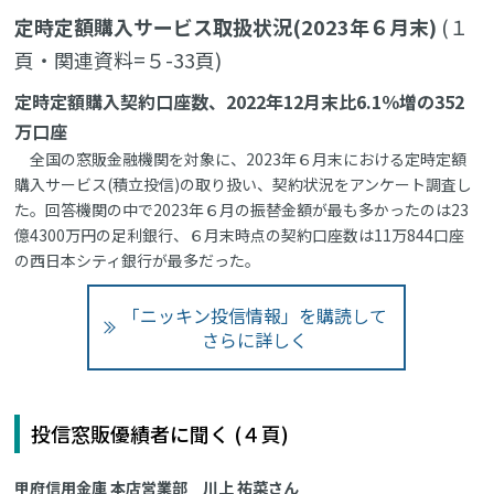
定時定額購入サービス取扱状況(2023年６月末)
(１
頁・関連資料=５-33頁)
定時定額購入契約口座数、2022年12月末比6.1％増の352
万口座
全国の窓販金融機関を対象に、2023年６月末における定時定額
購入サービス(積立投信)の取り扱い、契約状況をアンケート調査し
た。回答機関の中で2023年６月の振替金額が最も多かったのは23
億4300万円の足利銀行、６月末時点の契約口座数は11万844口座
の西日本シティ銀行が最多だった。
「ニッキン投信情報」を購読して
さらに詳しく
投信窓販優績者に聞く (４頁)
甲府信用金庫 本店営業部 川上 祐菜さん