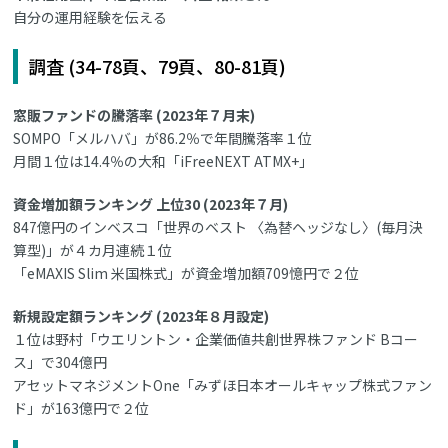
自分の運用経験を伝える
調査 (34-78頁、79頁、80-81頁)
窓販ファンドの騰落率 (2023年７月末)
SOMPO「メルハバ」が86.2％で年間騰落率１位
月間１位は14.4％の大和「iFreeNEXT ATMX+」
資金増加額ランキング 上位30 (2023年７月)
847億円のインベスコ「世界のベスト 〈為替ヘッジなし〉(毎月決
算型)」が４カ月連続１位
「eMAXIS Slim 米国株式」が資金増加額709憶円で２位
新規設定額ランキング (2023年８月設定)
１位は野村「ウエリントン・企業価値共創世界株ファンド Bコー
ス」で304億円
アセットマネジメントOne「みずほ日本オールキャップ株式ファン
ド」が163億円で２位