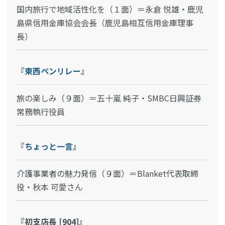
国内旅行で地域活性化を（１面）＝永倉 悦雄・鹿児
島県信用金庫協会会長（鹿児島相互信用金庫理事
長）
『
東西ペンリレー
』
旅の楽しみ（９面）＝五十嵐 純子・SMBC日興証券
常務執行役員
『
ちょっと一言
』
介護事業者の魅力発信（９面）＝Blanket代表取締
役・秋本 可愛さん
『初支店長 [904]』