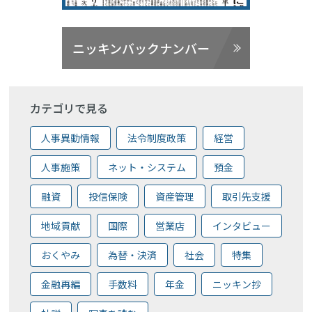
ニッキンバックナンバー
カテゴリで見る
人事異動情報
法令制度政策
経営
人事施策
ネット・システム
預金
融資
投信保険
資産管理
取引先支援
地域貢献
国際
営業店
インタビュー
おくやみ
為替・決済
社会
特集
金融再編
手数料
年金
ニッキン抄