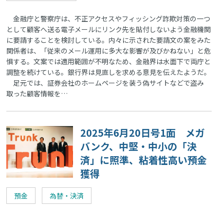
金融庁と警察庁は、不正アクセスやフィッシング詐欺対策の一つ
として顧客へ送る電子メールにリンク先を貼付しないよう金融機関
に要請することを検討している。内々に示された要請文の案をみた
関係者は、「従来のメール運用に多大な影響が及びかねない」と危
惧する。文案では適用範囲が不明なため、金融界は水面下で両庁と
調整を続けている。銀行界は見直しを求める意見を伝えたようだ。
足元では、証券会社のホームページを装う偽サイトなどで盗み
取った顧客情報を…
2025年6月20日号1面 メガ
バンク、中堅・中小の「決
済」に照準、粘着性高い預金
獲得
預金
為替・決済