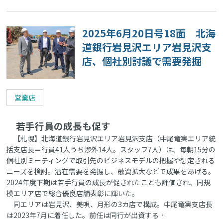
2025年6月20日号18面 北海
道銀行岩見沢エリア岩見沢支
店、個社別討議で需要発掘
営業店
若手行員の成長も促す
【札幌】北海道銀行岩見沢エリア岩見沢支店（中尾竜実エリア統
括支店長＝行員41人うち渉外14人。スタッフ7人）は、毎朝15分の
個社別ミーティングで取引先のビジネスモデルの把握や想定される
ニーズを検討。潜在需要を発掘し、融資拡大などで成果をあげる。
2024年度下期は若手行員の成長が促されたことも評価され、同規
模エリア店で総合優良店舗表彰に輝いた。
同エリアは岩見沢、美唄、月形の3カ店で構成。中尾竜実支店長
は2023年7月に着任した。前任は同行が出資する…