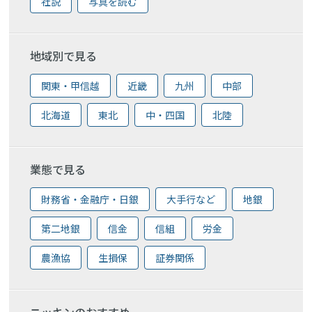
社説
写真を読む
地域別で見る
関東・甲信越
近畿
九州
中部
北海道
東北
中・四国
北陸
業態で見る
財務省・金融庁・日銀
大手行など
地銀
第二地銀
信金
信組
労金
農漁協
生損保
証券関係
ニッキンのおすすめ