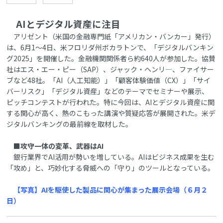
AIとデジタル資産に注目
アリゼント（米国の金融専門紙「アメリカン・バンカー」発行）
は、6月1～4日、米フロリダ州ボカラトンで、「デジタルバンキン
グ2025」を開催した。金融機関関係者ら約640人が参加した。協賛
社はエス・エー・ピー（SAP）、ジャック・ヘンリ―、ファイサー
ブなど48社。「AI（人工知能）」「顧客体験価値（CX）」「サイ
バーリスク」「デジタル資産」などのテーマでセミナーや展示、
ピッチコンテストが行われた。特に今回は、AIとデジタル資産に関
する関心が高く、熱のこもった講演や質疑応答が展開された。米デ
ジタルバンキングの最前線を取材した。
■攻守一体の変革、武器はAI
銀行業界でAI活用が勢いを増している。AIはビジネス成果を生む
「攻め」と、巧妙化する脅威への「守り」のツールとなっている。
【写真】AIを駆使した製品に関心が集まった展示会場（６月２
日）