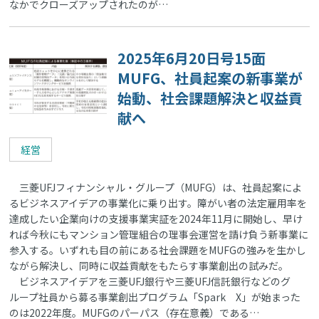
なかでクローズアップされたのが…
2025年6月20日号15面
MUFG、社員起案の新事業が
始動、社会課題解決と収益貢
献へ
経営
三菱UFJフィナンシャル・グループ（MUFG）は、社員起案によ
るビジネスアイデアの事業化に乗り出す。障がい者の法定雇用率を
達成したい企業向けの支援事業実証を2024年11月に開始し、早け
れば今秋にもマンション管理組合の理事会運営を請け負う新事業に
参入する。いずれも目の前にある社会課題をMUFGの強みを生かし
ながら解決し、同時に収益貢献をもたらす事業創出の試みだ。
ビジネスアイデアを三菱UFJ銀行や三菱UFJ信託銀行などのグ
ループ社員から募る事業創出プログラム「Spark X」が始まった
のは2022年度。MUFGのパーパス（存在意義）である…