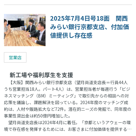
2025年7月4日号18面 関西
みらい銀行京都支店、付加価
値提供し存在感
営業店
新工場や福利厚生を支援
【大阪】関西みらい銀行京都支店（望月尚道支店長＝行員44人
うち営業担当18人。パート4人）は、営業担当者が毎週行う「ビジ
ネスマッチング（BM）ミーティング」で取引先からの相談への対
応策を議論し、課題解決を図っている。2024年度のマッチング成
約は、人材や販路拡大など72件。潜在的ニーズの発掘で、同年度の
事業性貸出金は約50億円増加した。
望月尚道支店長は2024年4月に着任。「京都というアウェーの環
境で存在感を発揮するためには、お客さまに付加価値を提供する…