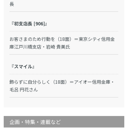
長
『初支店長 [906]』
お客さまのため行動を（18面）＝東京シティ信用金
庫江戸川橋支店・岩崎 貴美氏
『スマイル』
飾らずに自分らしく（18面）＝アイオー信用金庫・
毛呂 円花さん
企画・特集・連載など