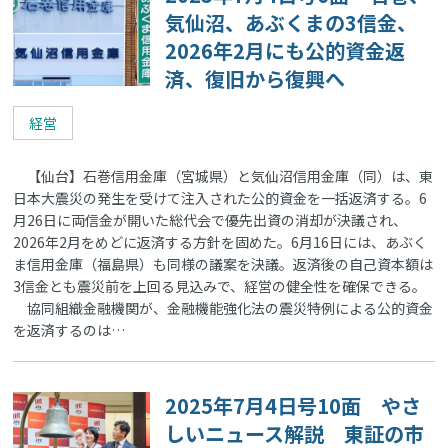
気仙沼、あぶくまの3信金、
2026年2月にも公的資金返
済、復旧から復興へ
経営
【仙台】石巻信用金庫（宮城県）と気仙沼信用金庫（同）は、東
日本大震災の発生を受けて注入された公的資金を一括返済する。6
月26日に両信金が開いた総代会で優先出資の消却が決議され、
2026年2月をめどに返済する方針を固めた。6月16日には、あぶく
ま信用金庫（福島県）も同様の議案を決議。返済後の自己資本額は
3信金とも震災前を上回る見込みで、経営の健全性を確保できる。
協同組織金融機関が、金融機能強化法の震災特例による公的資金
を返済するのは…
2025年7月4日号10面 やさ
しいニュース解説 東証の市