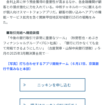
金利上昇に伴う預金獲得の重要性が高まるなか、各金融機関が顧
客との接点強化に力を入れている。中核チャネルの一つに据えるの
が個人向けスマートフォンアプリだ。顧客の囲い込みへアプリの機
能・サービス拡充を急ぐ関東甲信地区地域銀行15行の戦略をみ
た。
■取引完結へ機能装備
「今後の銀行取引で非常に重要なツール」（秋野哲也・めぶき
フィナンシャルグループ＜FG＞社長）、「銀行に行かなくても全
て完結できるようにしたい」（古屋賀章・山梨中央銀行頭取）――。5
月の2025年3月期決算会見で…
【写真】打ち合わせするアプリ開発チーム（６月17日、京葉銀
行千葉みなと本部）
ニッキンを申し込む
続きはニッキンONLINEで！