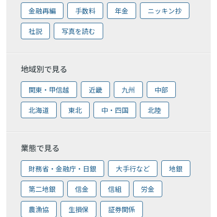
金融再編
手数料
年金
ニッキン抄
社説
写真を読む
地域別で見る
関東・甲信越
近畿
九州
中部
北海道
東北
中・四国
北陸
業態で見る
財務省・金融庁・日銀
大手行など
地銀
第二地銀
信金
信組
労金
農漁協
生損保
証券関係