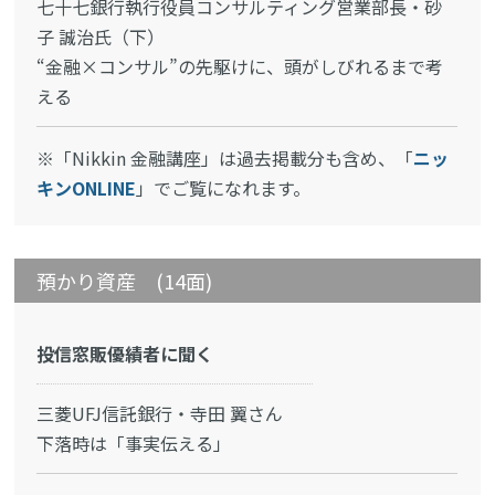
七十七銀行執行役員コンサルティング営業部長・砂
子 誠治氏（下）
“金融×コンサル”の先駆けに、頭がしびれるまで考
える
※「Nikkin 金融講座」は過去掲載分も含め、「
ニッ
キンONLINE
」でご覧になれます。
預かり資産 (14面)
投信窓販優績者に聞く
三菱UFJ信託銀行・寺田 翼さん
下落時は「事実伝える」