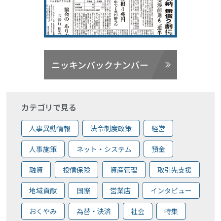
ニッキンバックナンバー
カテゴリで見る
人事異動情報
法令制度政策
経営
人事施策
ネット・システム
預金
融資
投信保険
資産管理
取引先支援
地域貢献
国際
営業店
インタビュー
おくやみ
為替・決済
社会
特集