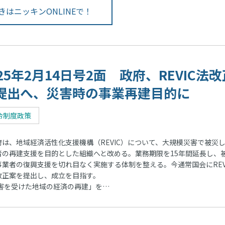
きはニッキンONLINEで！
025年2月14日号2面 政府、REVIC法改
提出へ、災害時の事業再建目的に
令制度政策
は、地域経済活性化支援機構（REVIC）について、大規模災害で被災
者の再建支援を目的とした組織へと改める。業務期限を15年間延長し、
事業者の復興支援を切れ目なく実施する体制を整える。今通常国会にREV
改正案を提出し、成立を目指す。
災害を受けた地域の経済の再建」を…