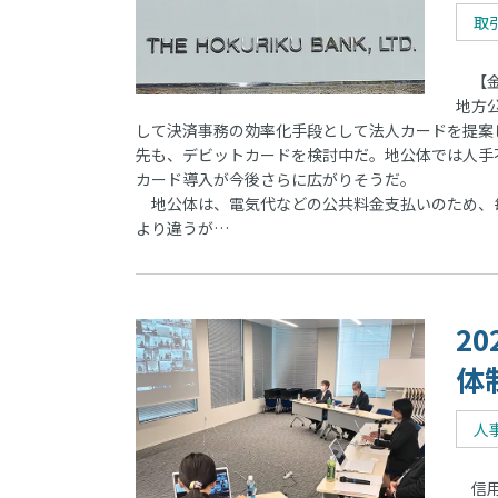
取
【金
地方
して決済事務の効率化手段として法人カードを提案し
先も、デビットカードを検討中だ。地公体では人手
カード導入が今後さらに広がりそうだ。
地公体は、電気代などの公共料金支払いのため、
より違うが…
2
体
人
信用