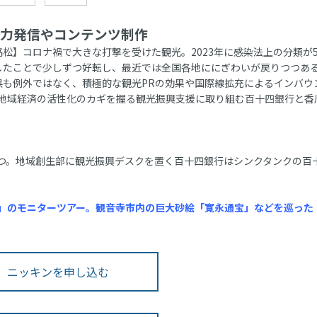
力発信やコンテンツ制作
松】コロナ禍で大きな打撃を受けた観光。2023年に感染法上の分類が
したことで少しずつ好転し、最近では全国各地ににぎわいが戻りつつあ
県も例外ではなく、積極的な観光PRの効果や国際線拡充によるインバウ
地域経済の活性化のカギを握る観光振興支援に取り組む百十四銀行と香
つ。地域創生部に観光振興デスクを置く百十四銀行はシンクタンクの百
」のモニターツアー。観音寺市内の巨大砂絵「寛永通宝」などを巡った
ニッキンを申し込む