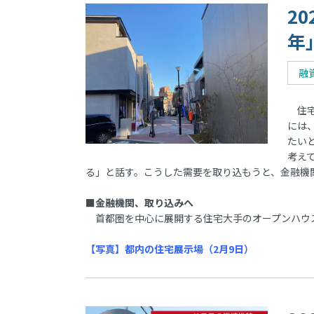
2
年
融
住宅
には
たい
考え
る」と話す。こうした需要を取り込もうと、金融機
■金融機関、取り込みへ
首都圏を中心に展開する住宅大手のオープンハウ
【写真】都内の住宅展示場（2月9日）