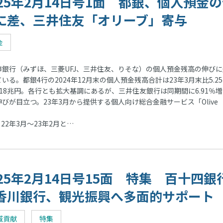
025年2月14日号1面 都銀、個人預金
に差、三井住友「オリーブ」寄与
金
銀行（みずほ、三菱UFJ、三井住友、りそな）の個人預金残高の伸びに
いる。都銀4行の2024年12月末の個人預金残高合計は23年3月末比5.2
218兆円。各行とも拡大基調にあるが、三井住友銀行は同期間に6.91％
びが目立つ。23年3月から提供する個人向け総合金融サービス「Olive
2年3月～23年2月と…
025年2月14日号15面 特集 百十四銀
香川銀行、観光振興へ多面的サポート
域貢献
特集