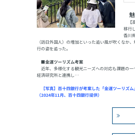
魅
【高
移行
香川
（訪日外国人）の増加といった追い風が吹くなか、
行の姿を追った。
■金運ツーリズム考案
近年、多様化する観光ニーズへの対応も課題の一
経済研究所と連携し…
【写真】百十四銀行が考案した「金運ツーリズム
（2024年11月、百十四銀行提供）