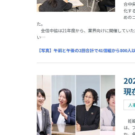
合中
化す
めの
た。
全信中協は21年度から、業界向けに開催していた
い…
【写真】午前と午後の2回合計で41信組から800人
2
現
人
妊娠
は、
か。