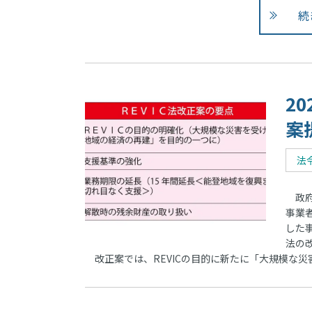
続
2
案
法
政府
事業
した
法の
改正案では、REVICの目的に新たに「大規模な