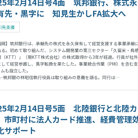
025年2月14日号4面 筑邦銀行、株式
有先・黒字に 知見生かしFA拡大へ
引先支援
岡】筑邦銀行は、承継先の株式を永久保有して経営支援する事業承継
れる。初めて取り組んだ、システム開発業の第三セクター「久留米・鳥
報（KTT）」（現KTT株式会社）の株式取得から3年が経過。行員が社
として経営参画し、黒字転換を果たした。事業統合作業（PMI）を含む
ームも設立した。
―。筑邦銀の林昭信執行役員は取り組みの意義を語る。同行は…
025年2月14日号5面 北陸銀行と北陸
、市町村に法人カード推進、経費管理
化サポート