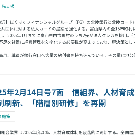
引先支援
沢】ほくほくフィナンシャルグループ（FG）の北陸銀行と北陸カード
公共団体に対する法人カードの提案を強化する。富山県内の全15市町村
、2025年1月までに富山県内市町村のうち2先が法人クレカを採用。他
不足を背景に経費管理を効率化する必要性が高まっており、解決策とし
毎月、職員が銀行窓口へ大量の納付書を持ち込んでいる。その量は地公
025年2月14日号7面 信組界、人材育
制刷新、「階層別研修」を再開
事施策
組合業界は2025年度以降、人材育成体制を段階的に刷新する。全国信