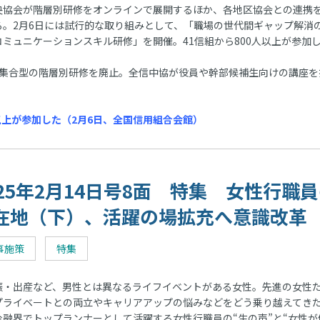
央協会が階層別研修をオンラインで展開するほか、各地区協会との連携
る。2月6日には試行的な取り組みとして、「職場の世代間ギャップ解消
コミュニケーションスキル研修」を開催。41信組から800人以上が参加
集合型の階層別研修を廃止。全信中協が役員や幹部候補生向けの講座を
以上が参加した（2月6日、全国信用組合会館）
025年2月14日号8面 特集 女性行職
在地（下）、活躍の場拡充へ意識改革
事施策
特集
・出産など、男性とは異なるライフイベントがある女性。先進の女性
プライベートとの両立やキャリアアップの悩みなどをどう乗り越えてき
金融界でトップランナーとして活躍する女性行職員の“生の声”と“女性が