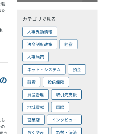
を強
のた
し
カテゴリで見る
担
人事異動情報
法令制度政策
経営
人事施策
ネット・システム
預金
員の
融資
投信保険
資産管理
取引先支援
地域貢献
国際
営業店
インタビュー
たち
たの
おくやみ
為替・決済
働き