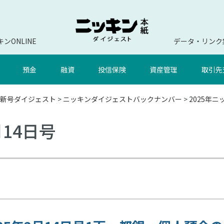
ンONLINE
データ・リンク
預金
融資
投信保険
資産管理
取引先
新号ダイジェスト
>
ニッキンダイジェストバックナンバー
>
2025年
月14日号