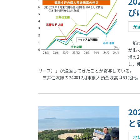
2
び
預
都市
が出て
増の
し、伸
リーブ）」が浸透してきたことが寄与している。
三井住友銀の24年12月末個人預金残高は61兆円。2
2
と
地