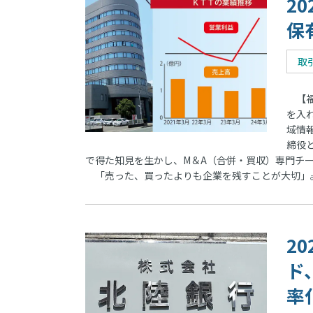
2
保
取
【福
を入
域情
締役
で得た知見を生かし、M＆A（合併・買収）専門チ
「売った、買ったよりも企業を残すことが大切」―
2
ド
率