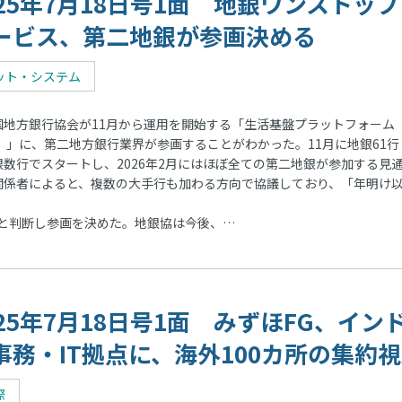
025年7月18日号1面 地銀ワンストップ
ービス、第二地銀が参画決める
ット・システム
地方銀行協会が11月から運用を開始する「生活基盤プラットフォーム
F）」に、第二地方銀行業界が参画することがわかった。11月に地銀61行
銀数行でスタートし、2026年2月にはほぼ全ての第二地銀が参加する見
関係者によると、複数の大手行も加わる方向で協議しており、「年明け
と判断し参画を決めた。地銀協は今後、…
025年7月18日号1面 みずほFG、イン
事務・IT拠点に、海外100カ所の集約
際