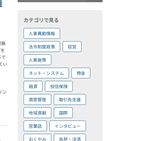
援
カテゴリで見る
人事異動情報
業振
法令制度政策
経営
資を
形で
人事施策
てい
ネット・システム
預金
融資
投信保険
リン
資産管理
取引先支援
地域貢献
国際
営業店
インタビュー
おくやみ
為替・決済