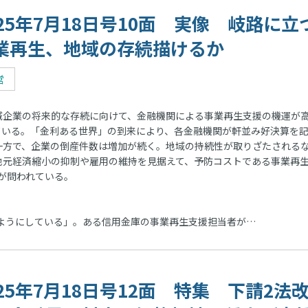
025年7月18日号10面 実像 岐路に立
業再生、地域の存続描けるか
営
企業の将来的な存続に向けて、金融機関による事業再生支援の機運が
ている。「金利ある世界」の到来により、各金融機関が軒並み好決算を
一方で、企業の倒産件数は増加が続く。地域の持続性が取りざたされる
地元経済縮小の抑制や雇用の維持を見据えて、予防コストである事業再
が問われている。
ようにしている」。ある信用金庫の事業再生支援担当者が…
025年7月18日号12面 特集 下請2法