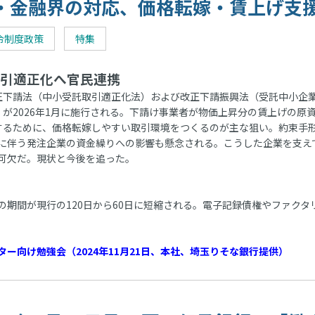
・金融界の対応、価格転嫁・賃上げ支
令制度政策
特集
引適正化へ官民連携
下請法（中小受託取引適正化法）および改正下請振興法（受託中小企
）が2026年1月に施行される。下請け事業者が物価上昇分の賃上げの原
するために、価格転嫁しやすい取引環境をつくるのが主な狙い。約束手
に伴う発注企業の資金繰りへの影響も懸念される。こうした企業を支え
可欠だ。現状と今後を追った。
期間が現行の120日から60日に短縮される。電子記録債権やファクタ
ー向け勉強会（2024年11月21日、本社、埼玉りそな銀行提供）