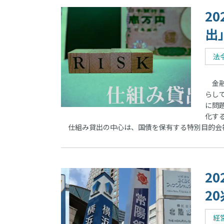
2
出
法
金融
らし
に問
化す
仕組み貸出の中心は、国債を保有する特別目的会社
2
2
経