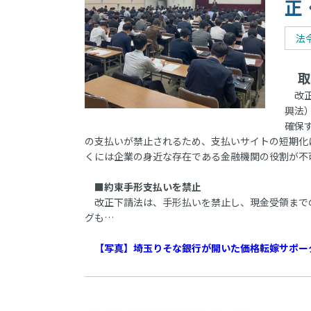
正
法
取
改正
興法
確保
の支払いが禁止されるため、支払いサイトの短期化
くには企業の身近な存在である金融機関の役割が不
■約束手形支払いを禁止
改正下請法は、手形払いを禁止し、現金受領までの
グも…
【写真】埼玉りそな銀行が開いた価格転嫁サポータ