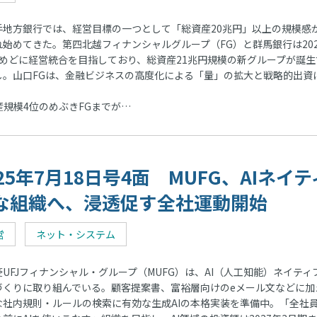
地方銀行では、経営目標の一つとして「総資産20兆円」以上の規模感
れ始めてきた。第四北越フィナンシャルグループ（FG）と群馬銀行は202
をめどに経営統合を目指しており、総資産21兆円規模の新グループが誕生
し。山口FGは、金融ビジネスの高度化による「量」の拡大と戦略的出資
規模4位のめぶきFGまでが…
025年7月18日号4面 MUFG、AIネイテ
な組織へ、浸透促す全社運動開始
営
ネット・システム
UFJフィナンシャル・グループ（MUFG）は、AI（人工知能）ネイティ
づくりに取り組んでいる。顧客提案書、富裕層向けのeメール文などに加
な社内規則・ルールの検索に有効な生成AIの本格実装を準備中。「全社