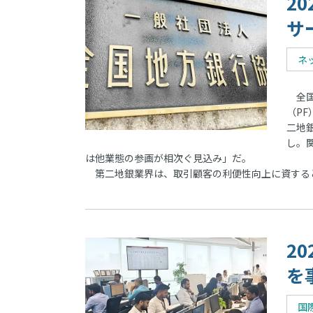
2
サ
ネ
全国
（P
二地
し。
は他業態の参画が相次ぐ見込み」だ。
第二地銀業界は、取引顧客の利便性向上に資する
2
を
国