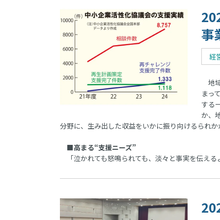
2
事
経
地域
まっ
する
か、
分野に、生み出した収益をいかに振り向けるられか
■高まる“支援ニーズ”
「泣かれても怒鳴られても、淡々と事実を伝える
2