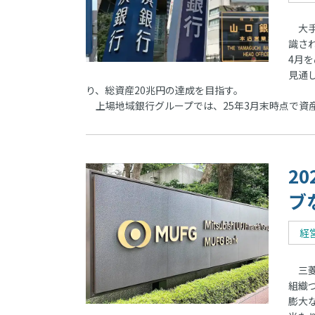
大手
識さ
4月
見通
り、総資産20兆円の達成を目指す。
上場地域銀行グループでは、25年3月末時点で資産
2
ブ
経
三菱
組織
膨大