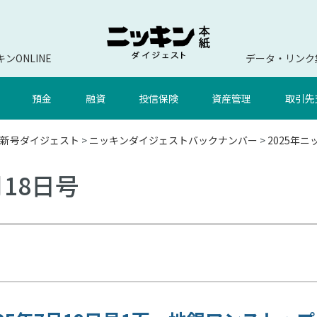
ンONLINE
データ・リンク
預金
融資
投信保険
資産管理
取引先
新号ダイジェスト
>
ニッキンダイジェストバックナンバー
>
2025年
月18日号