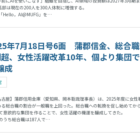
前にAIを使いこなす」組織を目指し、AI領域の投資額は2027年3月期
部は現在の200人を300人体制に増強する。
llo，AI@MUFG」を…
025年7月18日号6面 蒲郡信金、総合
割超、女性活躍改革10年、個より集団
醸成
営
古屋】蒲郡信用金庫（愛知県、岡本聡哉理事長）は、2025年度に女性
める総合職の割合が一般職を上回った。総合職への転換を促し始めてから
て意欲的な集団を作ることで、女性活躍の機運を醸成してきた。
のうち総合職は187人で…