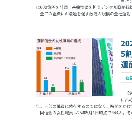
当たり
に600億円を計画。基盤整備を担うデジタル戦略統括
全ての組織にAI浸透を促す数万人規模の全社運動「He
2
5
運
経
【名
に占
年。一部の職員に依存するのではなく、時間をかけ
同信金の女性職員は25年5月1日時点で344人。そ