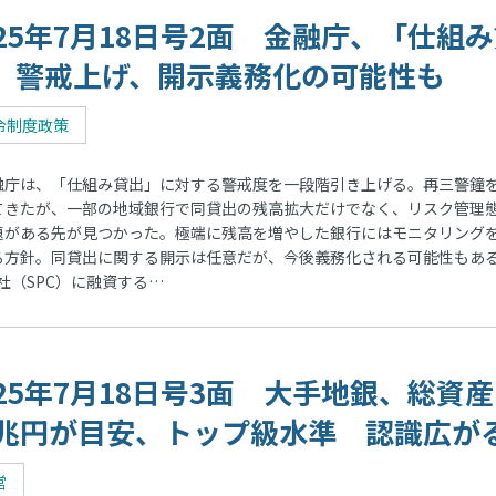
025年7月18日号2面 金融庁、「仕組
」警戒上げ、開示義務化の可能性も
令制度政策
庁は、「仕組み貸出」に対する警戒度を一段階引き上げる。再三警鐘
てきたが、一部の地域銀行で同貸出の残高拡大だけでなく、リスク管理
題がある先が見つかった。極端に残高を増やした銀行にはモニタリング
る方針。同貸出に関する開示は任意だが、今後義務化される可能性もあ
（SPC）に融資する…
025年7月18日号3面 大手地銀、総資産
0兆円が目安、トップ級水準 認識広が
営