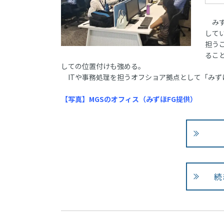
みず
して
担う
るこ
しての位置付けも強める。
ITや事務処理を担うオフショア拠点として「みず
【写真】MGSのオフィス（みずほFG提供）
続