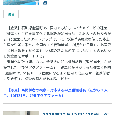
資
融資
【金沢】石川県能登町で、国内でも珍しいバナメイエビの種苗
（稚エビ）生産を事業化する試みが始まった。金沢大学の教授らが
2月に設立したスタートアップは、地元の海洋深層水を使った陸上
生産を軌道に乗せ、全国のエビ養殖業者への販売を目指す。北国銀
行と日本政策金融公庫も「地域の新たな産業にしたい」との思いか
ら資金面をサポートする。
事業化に取り組むのは、金沢大の鈴木信雄教授（理学博士）らが
設立した「能登アクアファーム」。親エビからかえった稚エビを約
3週間かけ、体長10ミリ程度になるまで屋内で成長させ、養殖業者
に引き渡す。感染の恐れがある稚エビを…
【写真】県関係者の視察に対応する平良香織社長（左から２人
目、10月31日、能登アクアファーム）
2025年12月12日号18面 佐