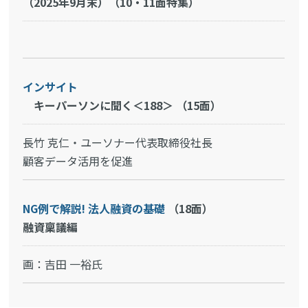
（2025年9月末）（10・11面特集）
インサイト
キーパーソンに聞く＜188＞ （15面）
長竹 克仁・ユーソナー代表取締役社長
顧客データ活用を促進
NG例で解説! 法人融資の基礎
（18面）
融資稟議編
画：吉田 一裕氏