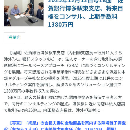
賀銀行博多駅東支店、将来目
標をコンサル、上期手数料
1380万円
営業店
【福岡】佐賀銀行博多駅東支店（内田勝支店長＝行員11人うち
渉外7人。嘱託スタッフ4人）は、法人オーナーを含む取引先の課
題解決にゴールベースアプローチ（GBA）に基づくコンサルティン
グを展開。将来想定される事業承継や相続などさまざまな課題に本
部やグループ会社などの機能を活用。2025年度上期は11件のコン
サルティング案件を獲得し、解決のためのソリューション提供で
1380万円の手数料収入を得た。
GBAは、顧客の将来目標に向けた課題や悩みを解決する考え方
で、同行のコンサルティングの起点。博多駅に近い同店は法人店舗
で取引先は約350社。内田勝支店長は、渉外担当者に…
【写真】「綱屋」の会長夫妻に金融商品を案内する陣場雅子調査
役（右から２人目）と東嶋倫太郎主任（右、11月18日、綱屋）