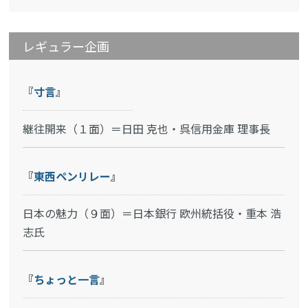
レギュラー企画
『
寸言
』
継往開来（１面）＝日田 克也・呉信用金庫 理事長
『
東西ペンリレー
』
日本の魅力（９面）＝日本銀行 欧州統括役・重本 浩
志氏
『
ちょっと一言
』