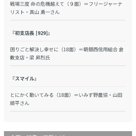
戦場三度 命の危機越えて（９面）＝フリージャーナ
リスト・真山 勇一さん
『初支店長 [929]』
困りごと解決し幸せに（18面）＝朝銀西信用組合 倉
敷支店・梁 昇烈氏
『スマイル』
とにかく動いてみる（18面）＝いみず野農協・山田
順平さん