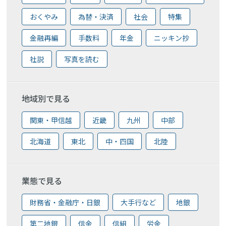
おくやみ
為替・決済
社会
特集
金融再編
手数料
年金
ニッキン抄
社説
写真を読む
地域別で見る
関東・甲信越
近畿
九州
中部
北海道
東北
中・四国
北陸
業態で見る
財務省・金融庁・日銀
大手行など
地銀
第二地銀
信金
信組
労金