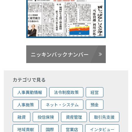
ニッキンバックナンバー
カテゴリで見る
人事異動情報
法令制度政策
経営
人事施策
ネット・システム
預金
融資
投信保険
資産管理
取引先支援
地域貢献
国際
営業店
インタビュー