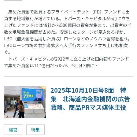
集めた資金で融資するプライベートデット（PD）ファンドに出
資する地域銀行が増えている。トパーズ・キャピタルが5月に立ち
上げたファンドには49社から500億円の資金が集まり、出資者の半
数を地域金融機関が占めた。安定したリターンが見込めるほか、
LBO（借入金を活用した買収）ローンなどのノウハウ習得を狙う。
LBOローン市場の参加者拡大へ大手行のファンド立ち上げも相次
ぐ。
トパーズ・キャピタルが2012年に立ち上げた国内初のファンド
で集めた資金は117億円だったが、今回4.3倍に…
2025年10月10日号8面 特
集 北海道内金融機関の広告
戦略、商品PRマス媒体主役
経営
特集