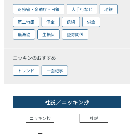
財務省・金融庁・日銀
大手行など
地銀
第二地銀
信金
信組
労金
農漁協
生損保
証券関係
ニッキンのおすすめ
トレンド
一面記事
社説／ニッキン抄
ニッキン抄
社説