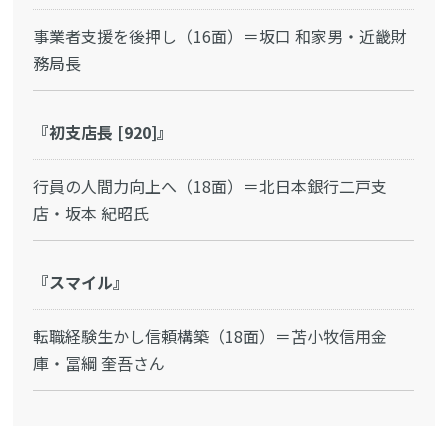
事業者支援を後押し（16面）＝坂口 和家男・近畿財
務局長
『初支店長 [920]』
行員の人間力向上へ（18面）＝北日本銀行二戸支
店・坂本 紀昭氏
『スマイル』
転職経験生かし信頼構築（18面）＝苫小牧信用金
庫・冨綱 奎吾さん