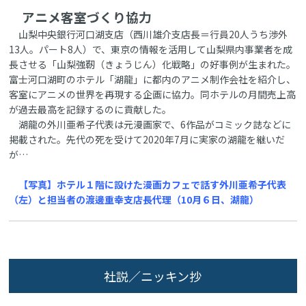
アニメ客室づくり協力
山梨中央銀行河口湖支店（西川雄介支店長＝行員20人うち渉外
13人。パート8人）で、東京の情報を活用して山梨県内事業者を成
長させる「山梨強靭（きょうじん）化戦略」の好事例が生まれた。
富士河口湖町のホテル「湖龍」に都内のアニメ制作会社を紹介し、
客室にアニメの世界を再現する企画に協力。同ホテルの月間売上高
が過去最高を記録するのに貢献した。
湖龍の外川亜希子代表は元漫画家で、6作品がコミック誌などに
掲載された。先代の死を受けて2020年7月に実家の湖龍を継いだ
が…
【写真】ホテル１階に設けた漫画カフェで話す外川亜希子代表
（左）と担当者の渡邊重幸支店長代理（10月６日、湖龍）
社説／ニッキン抄