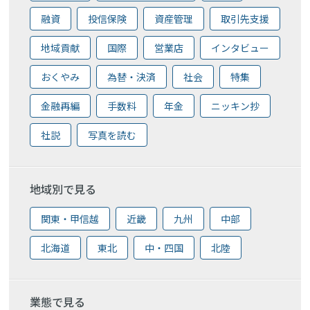
融資
投信保険
資産管理
取引先支援
地域貢献
国際
営業店
インタビュー
おくやみ
為替・決済
社会
特集
金融再編
手数料
年金
ニッキン抄
社説
写真を読む
地域別で見る
関東・甲信越
近畿
九州
中部
北海道
東北
中・四国
北陸
業態で見る