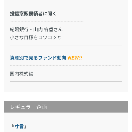
投信窓販優績者に聞く
紀陽銀行・山内 宥香さん
小さな目標をコツコツと
資産別で見るファンド動向
NEW!!
国内株式編
レギュラー企画
『
寸言
』