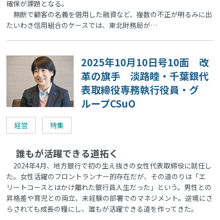
確保が課題となる。
無断で顧客の名義を借用した融資など、複数の不正が明るみに出
たいわき信用組合のケースでは、東北財務局が…
2025年10月10日号10面 改
革の旗手 淡路睦・千葉銀代
表取締役専務執行役員・グ
ループCSuO
経営
特集
誰もが活躍できる道拓く
2024年4月、地方銀行で初の生え抜きの女性代表取締役に就任し
た。女性活躍のフロントランナー的存在だが、その道のりは「エ
リートコースとはかけ離れた銀行員人生だった」という。男性との
昇格差や育児との両立、未経験の部署でのマネジメント。逆境にさ
らされても成長の糧にし、誰もが活躍できる道を作ってきた。