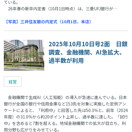
ている。
26年春の新卒内定者（10月1日時点）は、三菱UFJ銀行が…
【写真】三井住友銀の内定式（10月1日、本店）
2025年10月10日号2面 日銀
調査、金融機関、AI急拡大、
過半数が利用
経営
金融機関で生成AI（人工知能）の導入が急速に進んでいる。日本
銀行が全国の銀行や信用金庫など153先を対象に実施した定例アン
ケートによると、「利用中」と回答した先は50.3％と、前年（2024
年度）の31.0％から約20ポイント上昇し、過半数に達した。「試行
中」を含めると7割を超える。地域金融機関での拡大が目立ち、利
用分野も広がりをみせている。