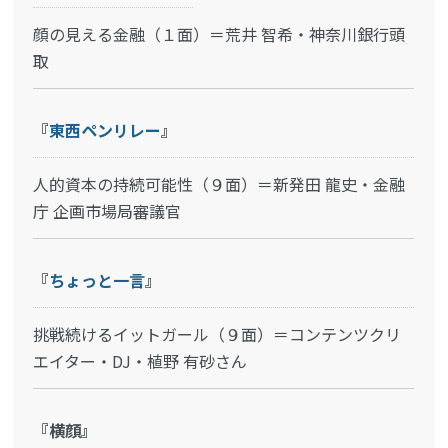
顔の見える金融（１面）＝荒井 智希・神奈川銀行頭
取
『
東西ペンリレー
』
人的資本の持続可能性（９面）＝新発田 龍史・金融
庁 企画市場局審議官
『
ちょっと一言
』
挑戦続けるイットガール（９面）＝コンテンツクリ
エイター・DJ・植野 有砂さん
『横顔』