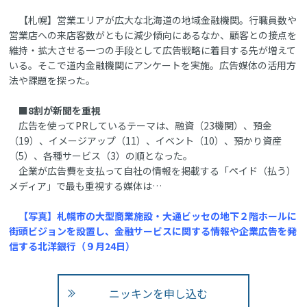
【札幌】営業エリアが広大な北海道の地域金融機関。行職員数や
営業店への来店客数がともに減少傾向にあるなか、顧客との接点を
維持・拡大させる一つの手段として広告戦略に着目する先が増えて
いる。そこで道内金融機関にアンケートを実施。広告媒体の活用方
法や課題を探った。
■8割が新聞を重視
広告を使ってPRしているテーマは、融資（23機関）、預金
（19）、イメージアップ（11）、イベント（10）、預かり資産
（5）、各種サービス（3）の順となった。
企業が広告費を支払って自社の情報を掲載する「ペイド（払う）
メディア」で最も重視する媒体は…
【写真】札幌市の大型商業施設・大通ビッセの地下２階ホールに
街頭ビジョンを設置し、金融サービスに関する情報や企業広告を発
信する北洋銀行（９月24日）
ニッキンを申し込む