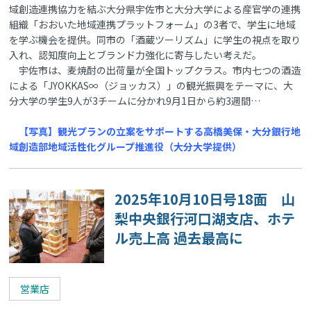
域創造連携協力を結ぶ大分県宇佐市と大分大学による産官学の連携
組織「おおいた地域連携プラットフォーム」の3者で、学生に地域
を学ぶ機会を提供。同市の「酒蔵ツーリズム」に学生の視点を取り
入れ、認知度向上とブランド力強化に寄与したい考えだ。
宇佐市は、麦焼酎の出荷量が全国トップクラス。市内七つの酒造
による「JYOKKAS∞（ジョッカス）」の観光振興をテーマに、大
分大学の学生9人が3チームに分かれ9月1日から約3週間…
【写真】観光プランの立案をサポートする高橋美保・大分銀行地
域創造部地域活性化グループ推進役（大分大学提供）
2025年10月10日号18面 山
梨中央銀行河口湖支店、ホテ
ル売上高 過去最高に
営業店